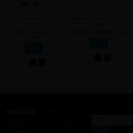
ABBIGLIAMENTO
,
HO.RE.CA.
,
PROFESSIONALE
ABBIGLIAMENTO
,
HO.RE.CA.
,
PROFESSIONALE
Pantaloncino
Pantacargo Short con elastico
0
out of 5
0
out of 5
23,98
€
-
25,98
€
31,98
€
-
39,98
€
+
+ IVA
IVA
SCEGLI
SCEGLI
SHOP
Search
IMAGE OF
CONTATTI E
COMPANY di Vari
ASSISTENZA
Daniele