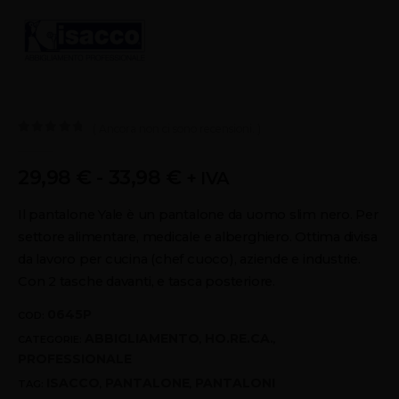
( Ancora non ci sono recensioni. )
0
out of 5
29,98
€
-
33,98
€
+ IVA
Il pantalone Yale è un pantalone da uomo slim nero. Per
settore alimentare, medicale e alberghiero. Ottima divisa
da lavoro per cucina (chef cuoco), aziende e industrie.
Con 2 tasche davanti, e tasca posteriore.
0645P
COD:
ABBIGLIAMENTO
HO.RE.CA.
CATEGORIE:
,
,
PROFESSIONALE
ISACCO
PANTALONE
PANTALONI
TAG:
,
,