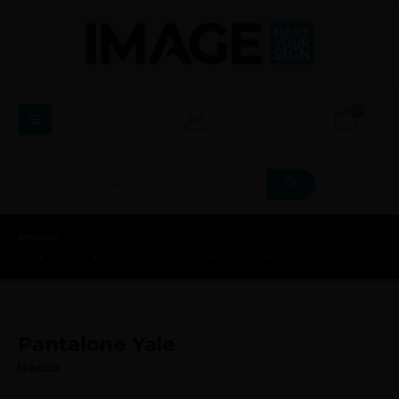
0
percorso:
SHOP
ABBIGLIAMENTO
,
PROFESSIONALE
,
HO.RE.CA.
Pantalone Yale
Isacco