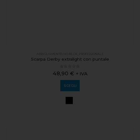
ABBIGLIAMENTO
,
HO.RE.CA.
,
PROFESSIONALE
Scarpa Derby extralight con puntale
0
out of 5
48,90
€
+ IVA
SCEGLI