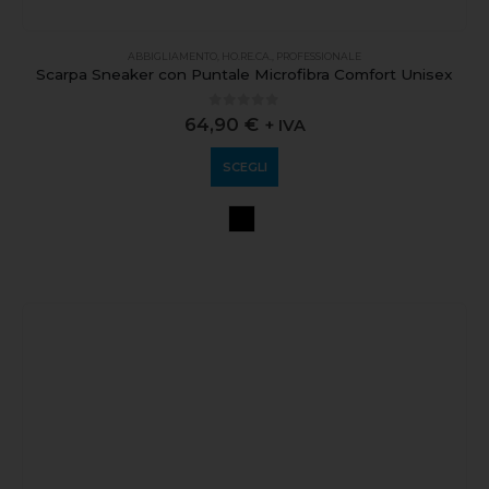
ABBIGLIAMENTO
,
HO.RE.CA.
,
PROFESSIONALE
Scarpa Sneaker con Puntale Microfibra Comfort Unisex
0
out of 5
64,90
€
+ IVA
SCEGLI