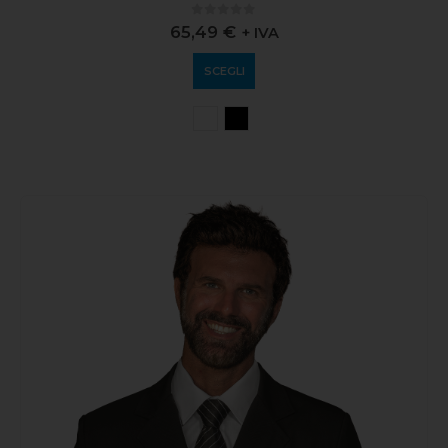
0
out of 5
65,49
€
+ IVA
SCEGLI