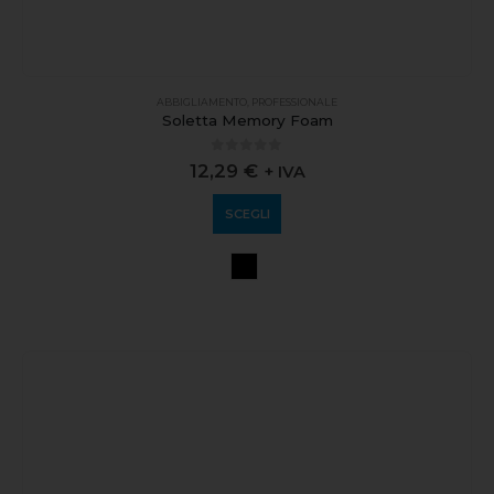
ABBIGLIAMENTO
,
PROFESSIONALE
Soletta Memory Foam
0
out of 5
12,29
€
+ IVA
SCEGLI