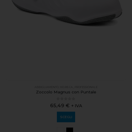
ABBIGLIAMENTO
,
HO.RE.CA.
,
PROFESSIONALE
Zoccolo Magnus con Puntale
0
out of 5
65,49
€
+ IVA
SCEGLI