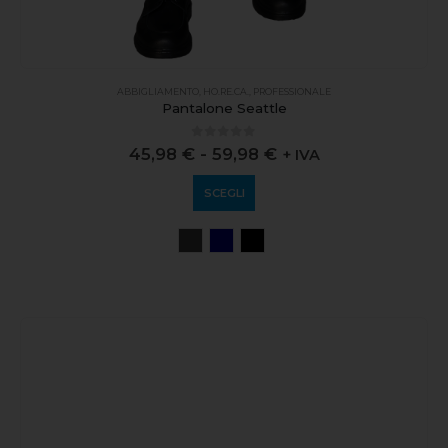
ABBIGLIAMENTO
,
HO.RE.CA.
,
PROFESSIONALE
Pantalone Seattle
0
out of 5
45,98
€
-
59,98
€
+ IVA
SCEGLI