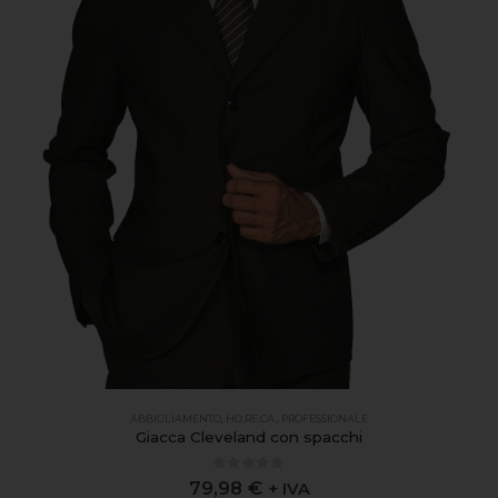
ABBIGLIAMENTO
,
HO.RE.CA.
,
PROFESSIONALE
Giacca Cleveland con spacchi
0
out of 5
79,98
€
+ IVA