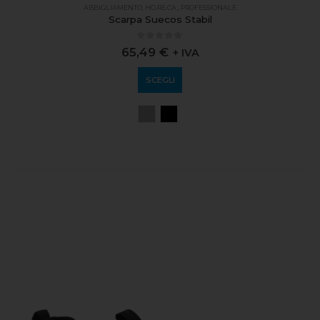
ABBIGLIAMENTO
,
HO.RE.CA.
,
PROFESSIONALE
Scarpa Suecos Stabil
0
out of 5
65,49
€
+ IVA
SCEGLI