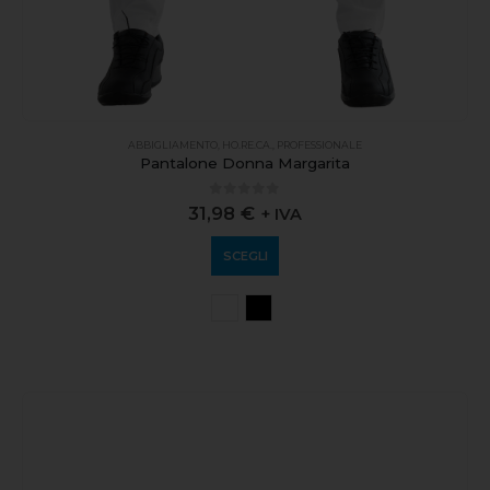
ABBIGLIAMENTO
,
HO.RE.CA.
,
PROFESSIONALE
Pantalone Donna Margarita
0
out of 5
31,98
€
+ IVA
SCEGLI