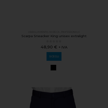
ABBIGLIAMENTO
,
HO.RE.CA.
,
PROFESSIONALE
Scarpa Sneacker King unisex extralight
0
out of 5
48,90
€
+ IVA
SCEGLI