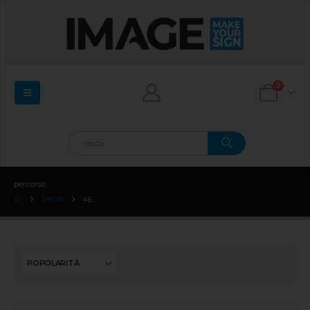
0
percorso:
SHOP
46