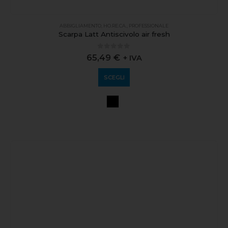
ABBIGLIAMENTO
,
HO.RE.CA.
,
PROFESSIONALE
Scarpa Latt Antiscivolo air fresh
0
out of 5
65,49
€
+ IVA
SCEGLI