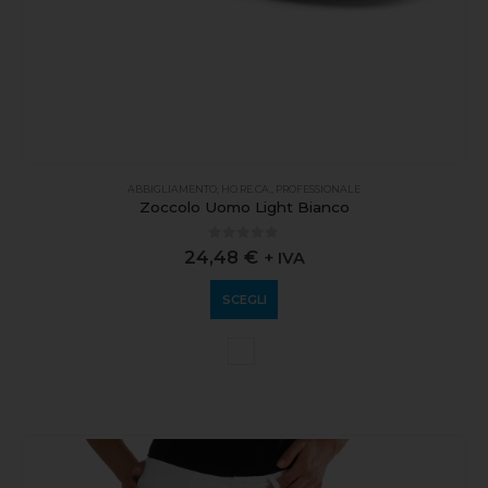
ABBIGLIAMENTO
,
HO.RE.CA.
,
PROFESSIONALE
Zoccolo Uomo Light Bianco
0
out of 5
24,48
€
+ IVA
SCEGLI