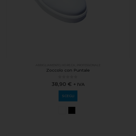
ABBIGLIAMENTO
,
HO.RE.CA.
,
PROFESSIONALE
Zoccolo con Puntale
0
out of 5
38,90
€
+ IVA
SCEGLI