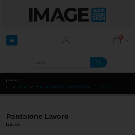
0
percorso:
SHOP
ABBIGLIAMENTO
,
PROFESSIONALE
,
HO.RE.CA.
Pantalone Lavoro
Isacco