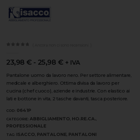
( Ancora non ci sono recensioni. )
0
out of 5
23,98
€
-
25,98
€
+ IVA
Pantalone uomo da lavoro nero. Per settore alimentare,
medicale e alberghiero. Ottima divisa da lavoro per
cucina (chef cuoco), aziende e industrie. Con elastico ai
lati e bottone in vita, 2 tasche davanti, tasca posteriore.
0641P
COD:
ABBIGLIAMENTO
HO.RE.CA.
CATEGORIE:
,
,
PROFESSIONALE
ISACCO
PANTALONE
PANTALONI
TAG:
,
,