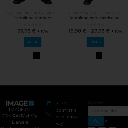
ABBIGLIAMENTO
,
HO.RE.CA.
,
PROFESSIONALE
ABBIGLIAMENTO
,
HO.RE.CA.
,
PROFESSIONALE
Pantalone Vermont
Pantalone con elastico sanza tasche
0
out of 5
0
out of 5
33,98
€
19,98
€
-
27,98
€
+ IVA
+ IVA
SCEGLI
SCEGLI
SHOP
Search
IMAGE OF
CONTATTI E
COMPANY di Vari
ASSISTENZA
Daniele
FAQ