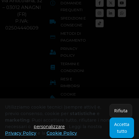
Via Anticolana, 32
DOMANDE
– 03012 ANAGNI
FREQUENTI
(FR)
SPEDIZIONI E
P.IVA:
CONSEGNE
02504440609
METODI DI
PAGAMENTO
PRIVACY
POLICY
TERMINI E
CONDIZIONI
RESI E
RIMBORSI
COOKIE
POLICY
Utilizziamo cookie tecnici (sempre attivi) e,
Rifiuta
previo consenso, cookie per
statistiche
e
marketing
. Puoi accettare tutto, rifiutare i non
Accetta
necessari o
personalizzare
. Leggi la nostra
tutto
Privacy Policy
e la
Cookie Policy
.