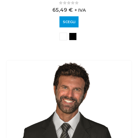
0
out of 5
65,49
€
+ IVA
SCEGLI