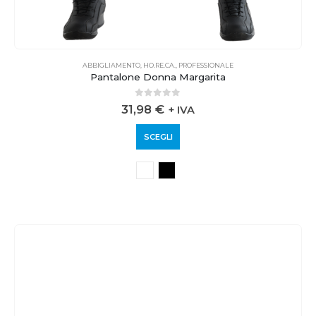
ABBIGLIAMENTO
,
HO.RE.CA.
,
PROFESSIONALE
Pantalone Donna Margarita
0
out of 5
31,98
€
+ IVA
SCEGLI