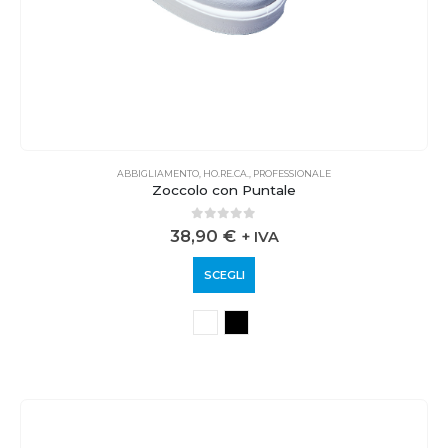
ABBIGLIAMENTO
,
HO.RE.CA.
,
PROFESSIONALE
Zoccolo con Puntale
0
out of 5
38,90
€
+ IVA
SCEGLI