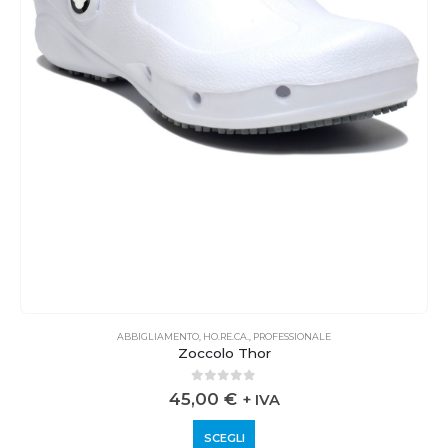
ABBIGLIAMENTO
,
HO.RE.CA.
,
PROFESSIONALE
Zoccolo Thor
0
out of 5
45,00
€
+ IVA
SCEGLI