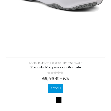
ABBIGLIAMENTO
,
HO.RE.CA.
,
PROFESSIONALE
Zoccolo Magnus con Puntale
0
out of 5
65,49
€
+ IVA
SCEGLI