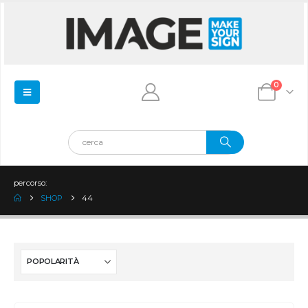
0
percorso:
SHOP
44