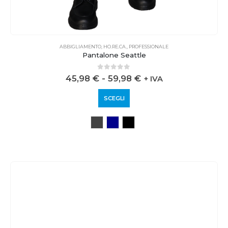
ABBIGLIAMENTO
,
HO.RE.CA.
,
PROFESSIONALE
Pantalone Seattle
0
out of 5
45,98
€
-
59,98
€
+ IVA
SCEGLI