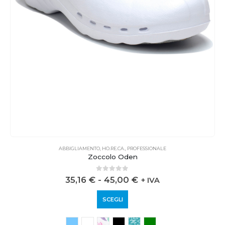
ABBIGLIAMENTO
,
HO.RE.CA.
,
PROFESSIONALE
Zoccolo Oden
0
out of 5
35,16
€
-
45,00
€
+ IVA
SCEGLI