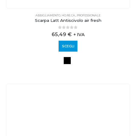
ABBIGLIAMENTO
,
HO.RE.CA.
,
PROFESSIONALE
Scarpa Latt Antiscivolo air fresh
0
out of 5
65,49
€
+ IVA
SCEGLI