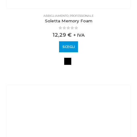
ABBIGLIAMENTO
,
PROFESSIONALE
Soletta Memory Foam
0
out of 5
12,29
€
+ IVA
SCEGLI