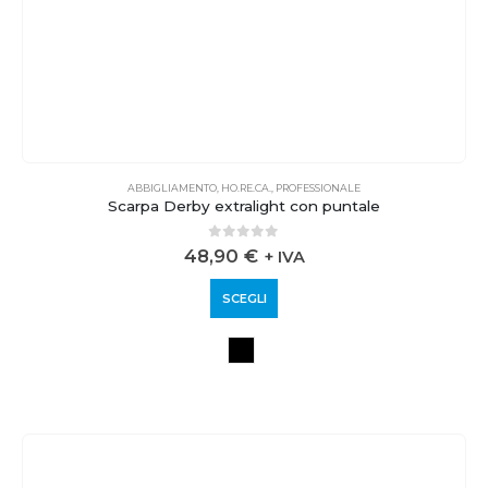
ABBIGLIAMENTO
,
HO.RE.CA.
,
PROFESSIONALE
Scarpa Derby extralight con puntale
0
out of 5
48,90
€
+ IVA
SCEGLI