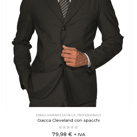
ABBIGLIAMENTO
,
HO.RE.CA.
,
PROFESSIONALE
Giacca Cleveland con spacchi
0
out of 5
79,98
€
+ IVA