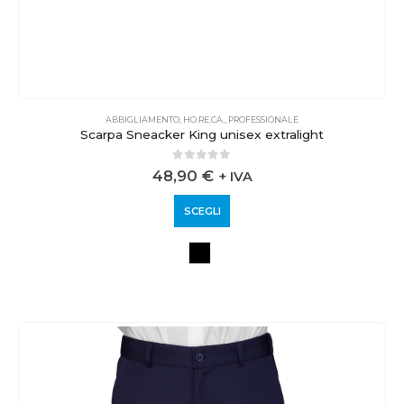
ABBIGLIAMENTO
,
HO.RE.CA.
,
PROFESSIONALE
Scarpa Sneacker King unisex extralight
0
out of 5
48,90
€
+ IVA
SCEGLI