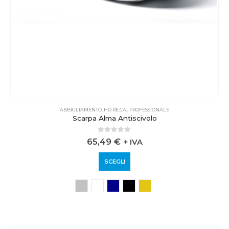
ABBIGLIAMENTO
,
HO.RE.CA.
,
PROFESSIONALE
Scarpa Alma Antiscivolo
0
out of 5
65,49
€
+ IVA
SCEGLI