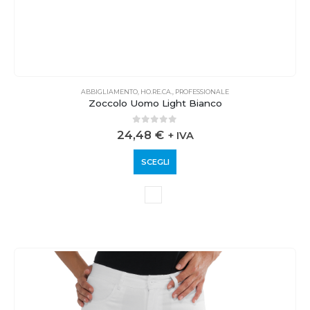
ABBIGLIAMENTO
,
HO.RE.CA.
,
PROFESSIONALE
Zoccolo Uomo Light Bianco
0
out of 5
24,48
€
+ IVA
SCEGLI