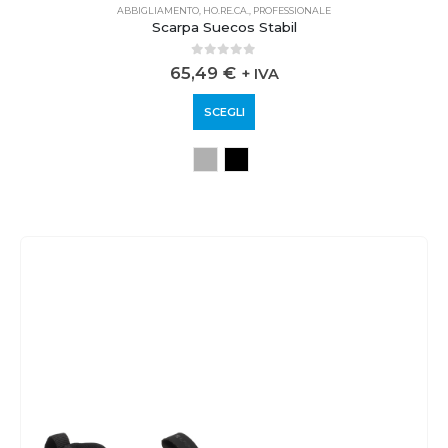
ABBIGLIAMENTO
,
HO.RE.CA.
,
PROFESSIONALE
Scarpa Suecos Stabil
0
out of 5
65,49
€
+ IVA
SCEGLI