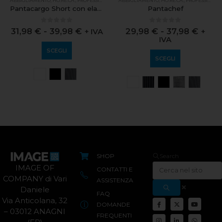
ABBIGLIAMENTO
,
HO.RE.CA.
,
PROFESSIONALE
ABBIGLIAMENTO
,
HO.RE.CA.
,
PROFESSIONALE
Pantacargo Short con elastico
Pantachef
0
out of 5
0
out of 5
31,98
€
-
39,98
€
29,98
€
-
37,98
€
+ IVA
+
IVA
SCEGLI
SCEGLI
SHOP
Search
IMAGE OF
CONTATTI E
COMPANY di Vari
ASSISTENZA
Daniele
FAQ
Via Anticolana, 32
DOMANDE
– 03012 ANAGNI
FREQUENTI