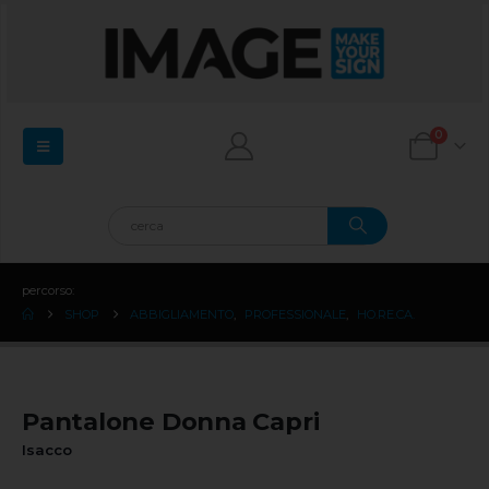
0
percorso:
SHOP
ABBIGLIAMENTO
,
PROFESSIONALE
,
HO.RE.CA.
Pantalone Donna Capri
Isacco