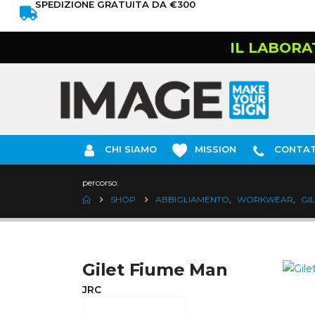
SPEDIZIONE GRATUITA DA €300
IL LABORA
CHI SIAMO
MISSION
CONTAT
percorso:
SHOP
ABBIGLIAMENTO
,
WORKWEAR
,
GI
Gilet Fiume Man
JRC