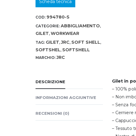
Scheda tecnica
994780-S
COD:
ABBIGLIAMENTO
CATEGORIE:
,
GILET
WORKWEAR
,
GILET
JRC
SOFT SHELL
TAG:
,
,
,
SOFTSHEL
SOFTSHELL
,
JRC
MARCHIO:
Gilet in p
DESCRIZIONE
– 100% pol
– Non imbo
INFORMAZIONI AGGIUNTIVE
– Senza fo
– Cerniere
RECENSIONI (0)
– Cappuccio
– Tessuto t