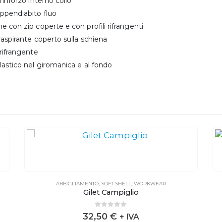
rinforzo interno collo
ppendiabito fluo
e con zip coperte e con profili rifrangenti
raspirante coperto sulla schiena
 rifrangente
lastico nel giromanica e al fondo
ABBIGLIAMENTO
,
SOFT SHELL
,
WORKWEAR
Gilet Campiglio
0
out of 5
32,50
€
+ IVA