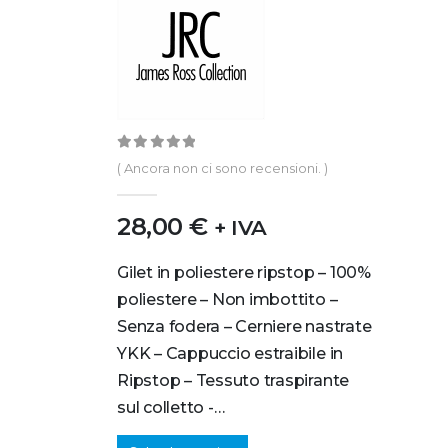
0
out of 5
( Ancora non ci sono recensioni. )
28,00
€
+ IVA
Gilet in poliestere ripstop – 100%
poliestere – Non imbottito –
Senza fodera – Cerniere nastrate
YKK – Cappuccio estraibile in
Ripstop – Tessuto traspirante
sul colletto -…