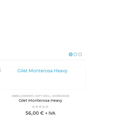
ABBIGLIAMENTO
,
SOFT SHELL
,
WORKWEAR
ABB
Gilet Monterosa Heavy
0
out of 5
56,00
€
+ IVA