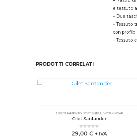
– Nastro di 
e tessuto a
– Due tasch
– Tessuto t
con profilo
– Tessuto e
PRODOTTI CORRELATI
EAR
ABBIGLIAMENTO
,
SOFT SHELL
,
WORKWEAR
Gilet Santander
0
out of 5
29,00
€
+ IVA