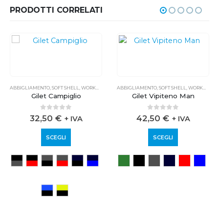
PRODOTTI CORRELATI
ABBIGLIAMENTO
,
SOFT SHELL
,
WORKWEAR
ABBIGLIAMENTO
,
SOFT SHELL
,
WORKWEAR
Gilet Campiglio
Gilet Vipiteno Man
0
out of 5
0
out of 5
32,50
€
42,50
€
+ IVA
+ IVA
SCEGLI
SCEGLI