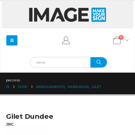
0
percorso:
SHOP
ABBIGLIAMENTO
,
WORKWEAR
,
GILET
Gilet Dundee
JRC