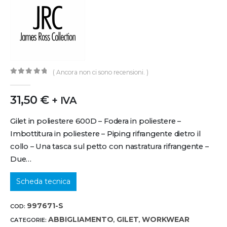
( Ancora non ci sono recensioni. )
0
out of 5
31,50
€
+ IVA
Gilet in poliestere 600D – Fodera in poliestere –
Imbottitura in poliestere – Piping rifrangente dietro il
collo – Una tasca sul petto con nastratura rifrangente –
Due…
Scheda tecnica
997671-S
COD:
ABBIGLIAMENTO
GILET
WORKWEAR
CATEGORIE:
,
,