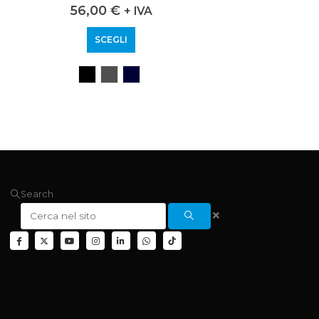
0
out of 5
56,00
€
+ IVA
SCEGLI
Search