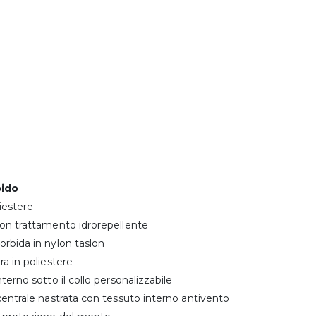
bido
iestere
con trattamento idrorepellente
rbida in nylon taslon
ra in poliestere
nterno sotto il collo personalizzabile
centrale nastrata con tessuto interno antivento