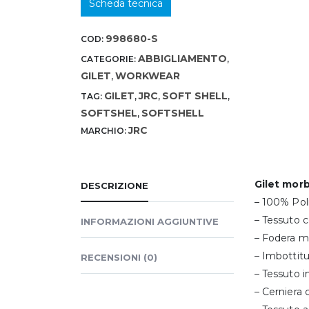
Scheda tecnica
998680-S
COD:
ABBIGLIAMENTO
CATEGORIE:
,
GILET
WORKWEAR
,
GILET
JRC
SOFT SHELL
TAG:
,
,
,
SOFTSHEL
SOFTSHELL
,
JRC
MARCHIO:
Gilet mor
DESCRIZIONE
– 100% Pol
– Tessuto 
INFORMAZIONI AGGIUNTIVE
– Fodera mo
– Imbottitu
RECENSIONI (0)
– Tessuto i
– Cerniera 