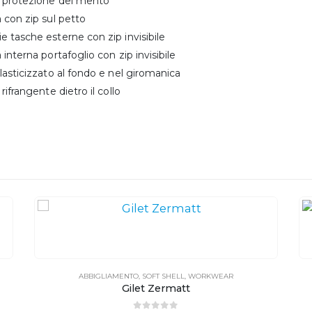
a protezione del mento
 con zip sul petto
 tasche esterne con zip invisibile
 interna portafoglio con zip invisibile
lasticizzato al fondo e nel giromanica
rifrangente dietro il collo
ABBIGLIAMENTO
,
SOFT SHELL
,
WORKWEAR
Gilet Zermatt