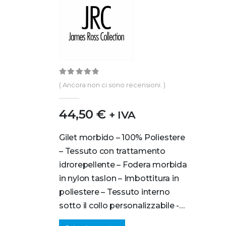
0
out of 5
( Ancora non ci sono recensioni. )
44,50
€
+ IVA
Gilet morbido – 100% Poliestere
– Tessuto con trattamento
idrorepellente – Fodera morbida
in nylon taslon – Imbottitura in
poliestere – Tessuto interno
sotto il collo personalizzabile -…