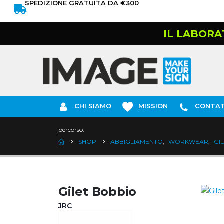
SPEDIZIONE GRATUITA DA €300
IL LABORA
CHI SIAMO
MISSION
CONTAT
percorso:
SHOP
ABBIGLIAMENTO
,
WORKWEAR
,
GI
Gilet Bobbio
JRC