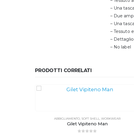
– Tessuto 
– Una tasca
– Due ampie
– Una tasca
– Tessuto e
– Dettaglio 
– No label
PRODOTTI CORRELATI
EAR
ABBIGLIAMENTO
,
SOFT SHELL
,
WORKWEAR
Gilet Vipiteno Man