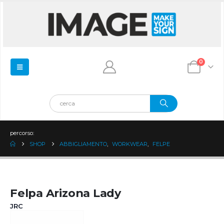
0
percorso:
SHOP
ABBIGLIAMENTO
,
WORKWEAR
,
FELPE
Felpa Arizona Lady
JRC