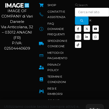
SHOP
Search
IMAGE OF
CONTATTI E
COMPANY di Vari
ASSISTENZA
Daniele
FAQ
Via Anticolana, 32
DOMANDE
– 03012 ANAGNI
FREQUENTI
(FR)
SPEDIZIONI E
P.IVA:
CONSEGNE
02504440609
METODI DI
PAGAMENTO
PRIVACY
POLICY
TERMINI E
CONDIZIONI
RESI E
RIMBORSI
COOKIE
POLICY
Utilizziamo cookie tecnici (sempre attivi) e,