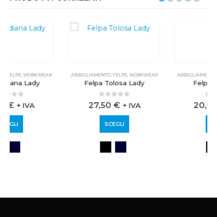
ABBIGLIAMENTO
,
FELPE
,
WORKWEAR
ABBIGLIAMENTO
,
FELPE
,
WORKWEAR
Felpa Tolosa Lady
Felpa Sofia Lady
0
out of 5
0
out of 5
27,50
€
20,00
€
+ IVA
+ IVA
SCEGLI
SCEGLI