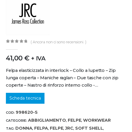
( Ancora non ci sono recensioni. )
0
out of 5
41,00
€
+ IVA
Felpa elasticizzata in interlock – Collo a lupetto – Zip
lunga coperta – Maniche raglan – Due tasche con zip
coperte – Nastro di rinforzo interno collo -…
Scheda tecnica
998620-S
COD:
ABBIGLIAMENTO
FELPE
WORKWEAR
CATEGORIE:
,
,
DONNA
FELPA
FELPE
JRC
SOFT SHELL
TAG:
,
,
,
,
,