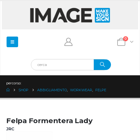
0
percorso:
SHOP
ABBIGLIAMENTO
,
WORKWEAR
,
FELPE
Felpa Formentera Lady
JRC