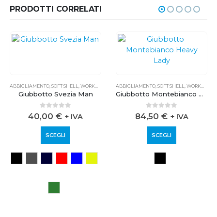
PRODOTTI CORRELATI
ABBIGLIAMENTO
,
SOFT SHELL
,
WORKWEAR
ABBIGLIAMENTO
,
SOFT SHELL
,
WORKWEAR
Giubbotto Svezia Man
Giubbotto Montebianco Heavy Lady
0
out of 5
0
out of 5
40,00
€
84,50
€
+ IVA
+ IVA
SCEGLI
SCEGLI