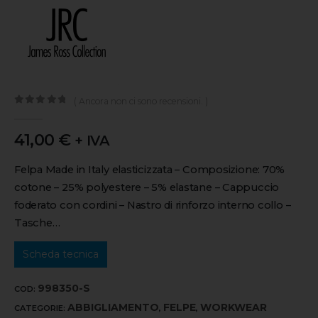
( Ancora non ci sono recensioni. )
0
out of 5
41,00
€
+ IVA
Felpa Made in Italy elasticizzata – Composizione: 70%
cotone – 25% polyestere – 5% elastane – Cappuccio
foderato con cordini – Nastro di rinforzo interno collo –
Tasche…
Scheda tecnica
998350-S
COD:
ABBIGLIAMENTO
FELPE
WORKWEAR
CATEGORIE:
,
,