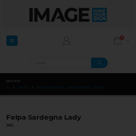
0
percorso:
SHOP
ABBIGLIAMENTO
,
WORKWEAR
,
FELPE
Felpa Sardegna Lady
JRC