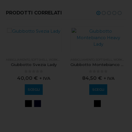
PRODOTTI CORRELATI
ABBIGLIAMENTO
,
SOFT SHELL
,
WORKWEAR
ABBIGLIAMENTO
,
SOFT SHELL
,
WORKWEAR
Giubbotto Svezia Lady
Giubbotto Montebianco Heavy Lady
0
out of 5
0
out of 5
40,00
€
84,50
€
+ IVA
+ IVA
SCEGLI
SCEGLI