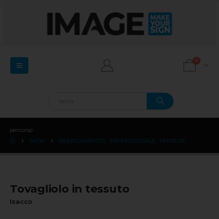
0
percorso:
SHOP
ABBIGLIAMENTO
,
PROFESSIONALE
,
HO.RE.CA.
Tovagliolo in tessuto
Isacco