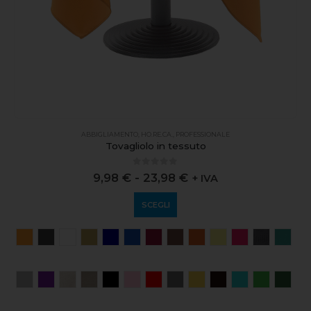
ABBIGLIAMENTO
,
HO.RE.CA.
,
PROFESSIONALE
Tovagliolo in tessuto
0
out of 5
9,98
€
-
23,98
€
+ IVA
SCEGLI