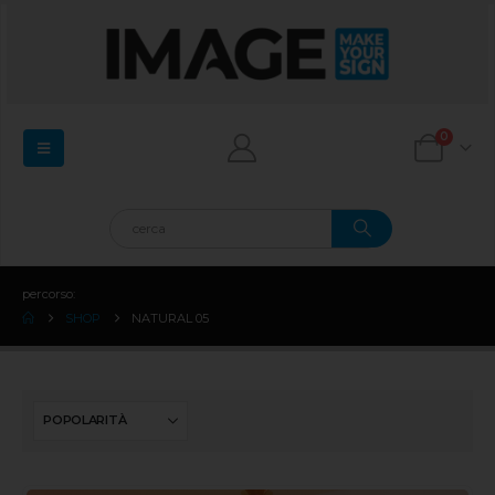
0
percorso:
SHOP
NATURAL 05