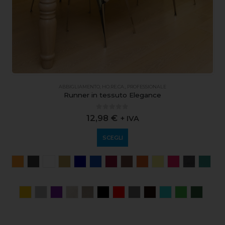
ABBIGLIAMENTO
,
HO.RE.CA.
,
PROFESSIONALE
Runner in tessuto Elegance
0
out of 5
12,98
€
+ IVA
SCEGLI