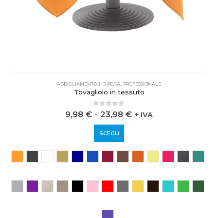
ABBIGLIAMENTO
,
HO.RE.CA.
,
PROFESSIONALE
Tovagliolo in tessuto
0
out of 5
9,98
€
-
23,98
€
+ IVA
SCEGLI