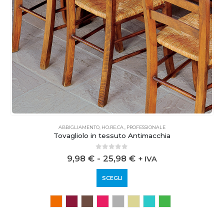
ABBIGLIAMENTO
,
HO.RE.CA.
,
PROFESSIONALE
Tovagliolo in tessuto Antimacchia
0
out of 5
9,98
€
-
25,98
€
+ IVA
SCEGLI