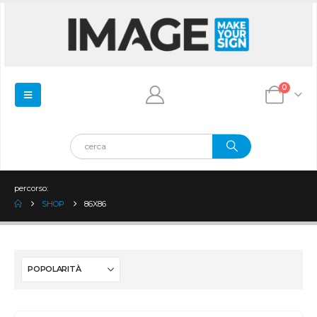
0
percorso:
SHOP
86X86