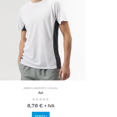
ABBIGLIAMENTO
,
CASUAL
Air
0
out of 5
8,78
€
+ IVA
SCEGLI