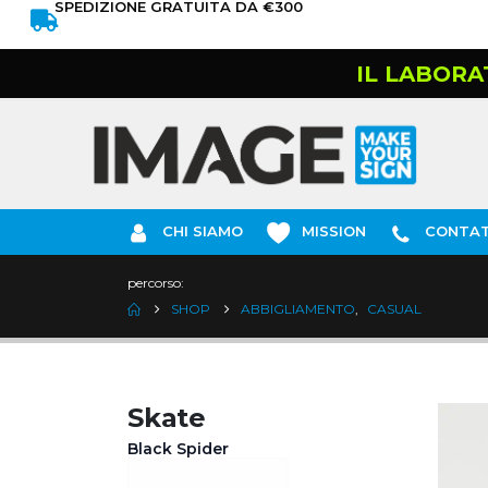
SPEDIZIONE GRATUITA DA €300
IL LABORA
CHI SIAMO
MISSION
CONTAT
percorso:
SHOP
ABBIGLIAMENTO
,
CASUAL
Skate
Black Spider