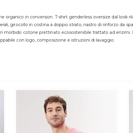
 organico in conversion. T-shirt genderless oversize dal look ri
terali, girocollo in costina a doppio strato, nastro di rinforzo da 
in morbido cotone prettinato ecosostenibile trattato ad enzimi. E
rappabile con logo, composizione e istruzioni di lavaggio.