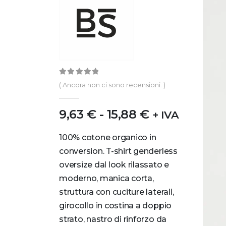
0
out of 5
( Ancora non ci sono recensioni. )
9,63
€
-
15,88
€
+ IVA
100% cotone organico in
conversion. T-shirt genderless
oversize dal look rilassato e
moderno, manica corta,
struttura con cuciture laterali,
girocollo in costina a doppio
strato, nastro di rinforzo da