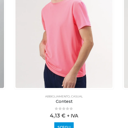
ABBIGLIAMENTO
,
CASUAL
Contest
0
out of 5
4,13
€
+ IVA
SCEGLI