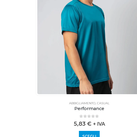
cite
ABBIGLIAMENTO
,
CASUAL
Performance
0
out of 5
5,83
€
+ IVA
SCEGLI