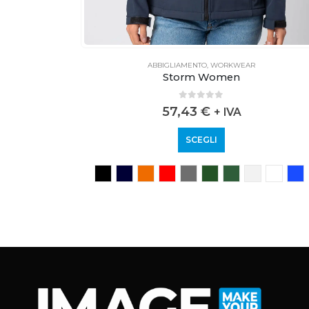
ABBIGLIAMENTO
,
WORKWEAR
LS
Storm Women
0
out of 5
57,43
€
VA
+ IVA
SCEGLI