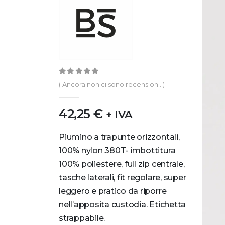
0
out of 5
( Ancora non ci sono recensioni. )
42,25
€
+ IVA
Piumino a trapunte orizzontali,
100% nylon 380T- imbottitura
100% poliestere, full zip centrale,
tasche laterali, fit regolare, super
leggero e pratico da riporre
nell’apposita custodia. Etichetta
strappabile.