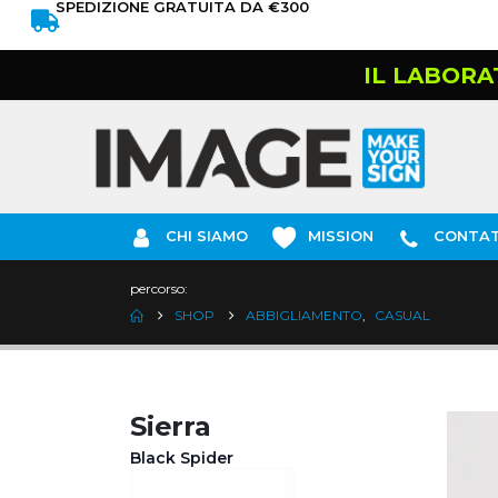
SPEDIZIONE GRATUITA DA €300
IL LABORA
CHI SIAMO
MISSION
CONTAT
percorso:
SHOP
ABBIGLIAMENTO
,
CASUAL
Sierra
Black Spider