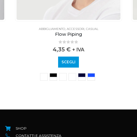
ABBIGLIAMENTO
,
ACCESSORI
,
CASUAL
Flow Piping
0
out of 5
4,35
€
+ IVA
SCEGLI
SHOP
CONTATTI E ASSISTENZA