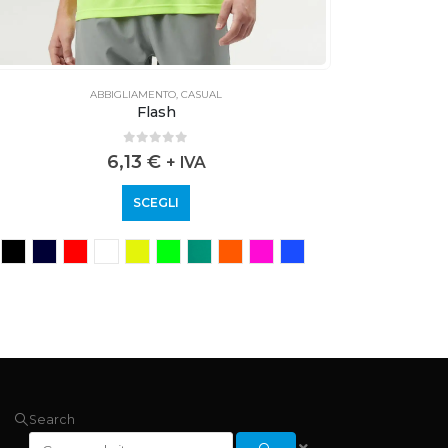
ABBIGLIAMENTO
,
CASUAL
Flash
0
out of 5
6,13
€
+ IVA
SCEGLI
Search