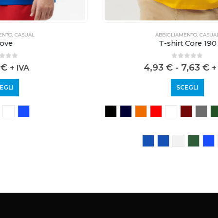
ABBIGLIAMENTO
,
CASUAL
T-shirt Core 190
0
out of 5
4,93
€
-
7,63
€
+ IVA
SCEGLI