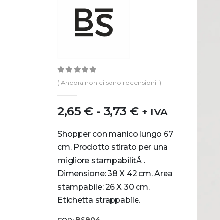
0
out of 5
( Ancora non ci sono recensioni. )
2,65
€
-
3,73
€
+ IVA
Shopper con manico lungo 67
cm. Prodotto stirato per una
migliore stampabilitÃ .
Dimensione: 38 X 42 cm. Area
stampabile: 26 X 30 cm.
Etichetta strappabile.
BS904
COD: