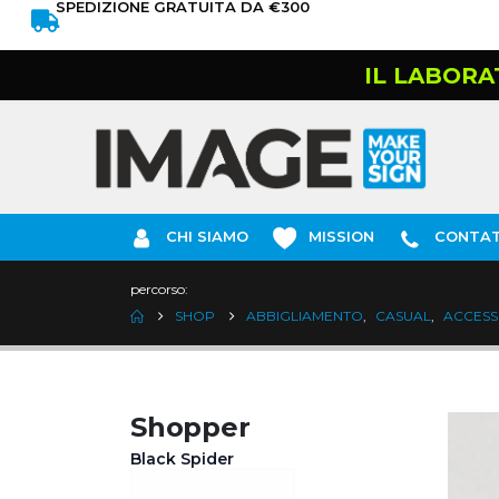
SPEDIZIONE GRATUITA DA €300
IL LABORA
CHI SIAMO
MISSION
CONTAT
percorso:
SHOP
ABBIGLIAMENTO
,
CASUAL
,
ACCESS
Shopper
Black Spider