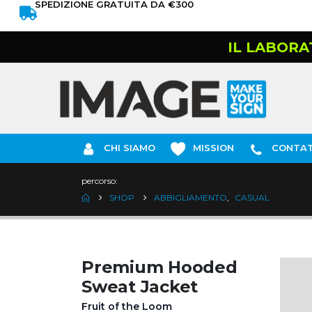
SPEDIZIONE GRATUITA DA €300
IL LABORA
CHI SIAMO
MISSION
CONTAT
percorso:
SHOP
ABBIGLIAMENTO
,
CASUAL
Premium Hooded
Sweat Jacket
Fruit of the Loom