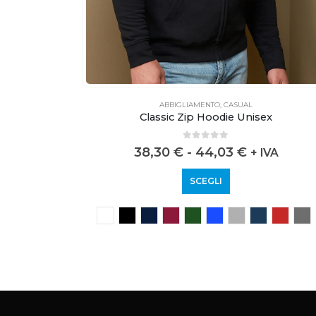
ABBIGLIAMENTO
,
CASUAL
weat
Classic Zip Hoodie Unisex
0
out of 5
38,30
€
-
44,03
€
VA
+ IVA
SCEGLI