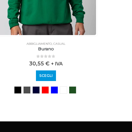
ABBIGLIAMENTO
,
CASUAL
Burano
0
out of 5
30,55
€
+ IVA
SCEGLI