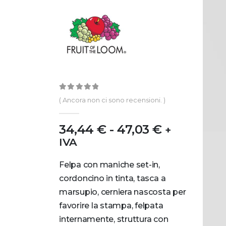
0
out of 5
( Ancora non ci sono recensioni. )
34,44
€
-
47,03
€
+
IVA
Felpa con maniche set-in,
cordoncino in tinta, tasca a
marsupio, cerniera nascosta per
favorire la stampa, felpata
internamente, struttura con