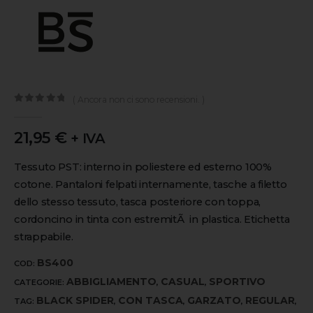
( Ancora non ci sono recensioni. )
0
out of 5
21,95
€
+ IVA
Tessuto PST: interno in poliestere ed esterno 100%
cotone. Pantaloni felpati internamente, tasche a filetto
dello stesso tessuto, tasca posteriore con toppa,
cordoncino in tinta con estremitÃ in plastica. Etichetta
strappabile.
BS400
COD:
ABBIGLIAMENTO
CASUAL
SPORTIVO
CATEGORIE:
,
,
BLACK SPIDER
CON TASCA
GARZATO
REGULAR
TAG:
,
,
,
,