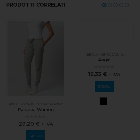
PRODOTTI CORRELATI
ABBIGLIAMENTO
,
CASUAL
,
SPORTIVO
ABBIGLIAMENTO
,
CASUAL
Panarea Women
Angie
0
out of 5
0
out of 5
29,20
€
18,33
€
+ IVA
+ IVA
SCEGLI
SCEGLI