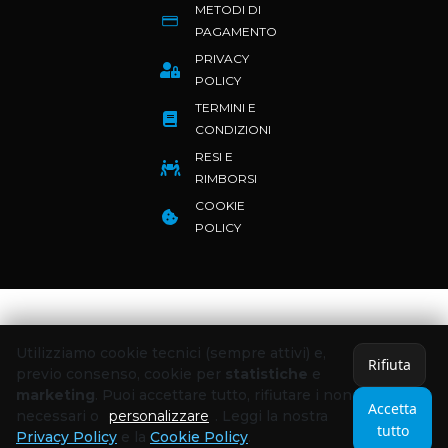
METODI DI
PAGAMENTO
PRIVACY
POLICY
TERMINI E
CONDIZIONI
RESI E
RIMBORSI
COOKIE
POLICY
Utilizziamo cookie tecnici (sempre attivi) e,
Rifiuta
previo consenso, cookie per
statistiche
e
marketing
. Puoi accettare tutto, rifiutare i non
Accetta
necessari o
personalizzare
. Leggi la nostra
tutto
Privacy Policy
e la
Cookie Policy
.