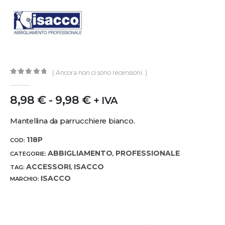
( Ancora non ci sono recensioni. )
0
out of 5
8,98
€
-
9,98
€
+ IVA
Mantellina da parrucchiere bianco.
118P
COD:
ABBIGLIAMENTO
PROFESSIONALE
CATEGORIE:
,
ACCESSORI
ISACCO
TAG:
,
ISACCO
MARCHIO: