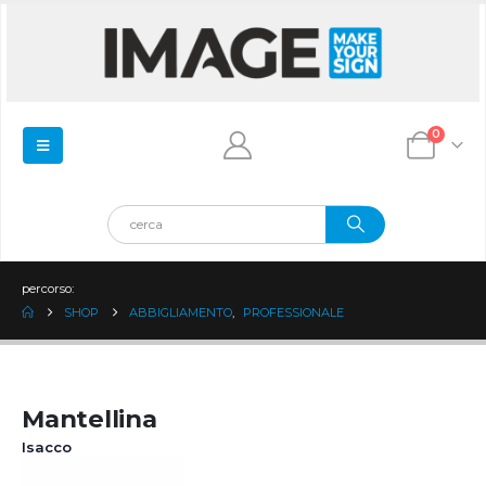
0
percorso:
SHOP
ABBIGLIAMENTO
,
PROFESSIONALE
Mantellina
Isacco