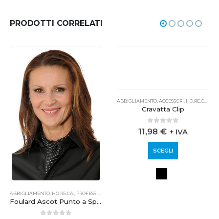
PRODOTTI CORRELATI
ROFESSIONALE
ABBIGLIAMENTO
,
HO.RE.CA.
,
PROFESSIONALE
ABBIGLIAMENTO
,
ACCESSORI
,
HO.RE.CA.
,
PRO
Foulard Ascot Punto a Spillo
Cravatta Clip