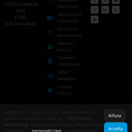
DOMANDE
– 03012 ANAGNI
FREQUENTI
(FR)
SPEDIZIONI E
P.IVA:
CONSEGNE
02504440609
METODI DI
PAGAMENTO
PRIVACY
POLICY
TERMINI E
CONDIZIONI
RESI E
RIMBORSI
COOKIE
POLICY
Utilizziamo cookie tecnici (sempre attivi) e,
Rifiuta
previo consenso, cookie per
statistiche
e
marketing
. Puoi accettare tutto, rifiutare i non
Accetta
necessari o
personalizzare
. Leggi la nostra