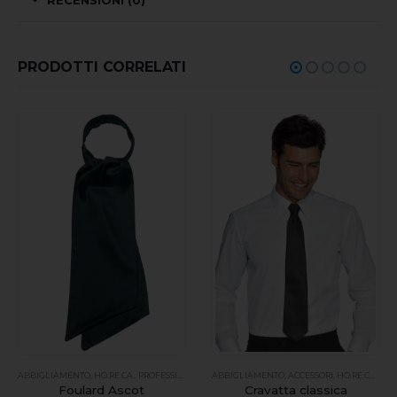
RECENSIONI (0)
PRODOTTI CORRELATI
ROFESSIONALE
ABBIGLIAMENTO
,
HO.RE.CA.
,
PROFESSIONALE
ABBIGLIAMENTO
,
ACCESSORI
,
HO.RE.CA.
,
PRO
Foulard Ascot
Cravatta classica