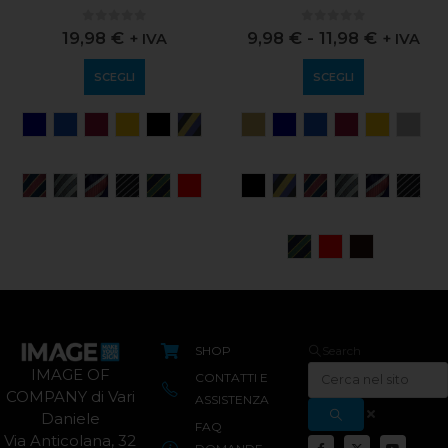
0
out of 5
0
out of 5
19,98
€
9,98
€
-
11,98
€
+ IVA
+ IVA
SCEGLI
SCEGLI
SHOP
Search
IMAGE OF
CONTATTI E
COMPANY di Vari
ASSISTENZA
Daniele
FAQ
Via Anticolana, 32