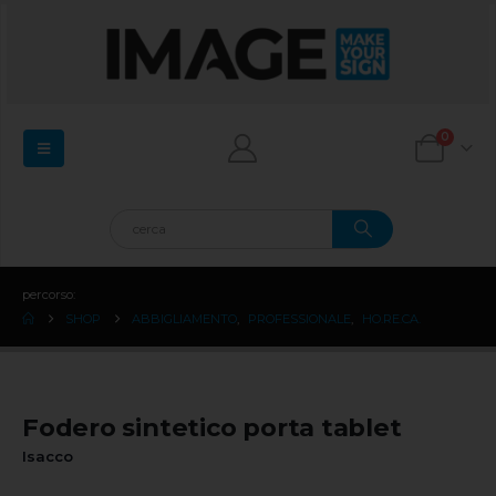
0
percorso:
SHOP
ABBIGLIAMENTO
,
PROFESSIONALE
,
HO.RE.CA.
Fodero sintetico porta tablet
Isacco