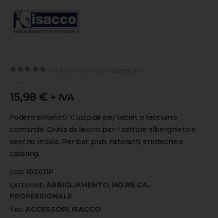
( Ancora non ci sono recensioni. )
0
out of 5
15,98
€
+ IVA
Fodero sintetic0. Custodia per tablet o taccuino
comande. Divisa da lavoro per il settore alberghiero e
servizio in sala. Per bar, pub, ristoranti, enoteche e
catering.
102011P
COD:
ABBIGLIAMENTO
HO.RE.CA.
CATEGORIE:
,
,
PROFESSIONALE
ACCESSORI
ISACCO
TAG:
,