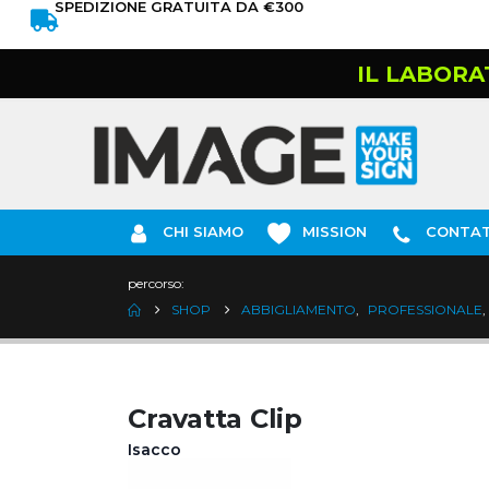
SPEDIZIONE GRATUITA DA €300
IL LABORA
CHI SIAMO
MISSION
CONTAT
percorso:
SHOP
ABBIGLIAMENTO
,
PROFESSIONALE
,
Cravatta Clip
Isacco