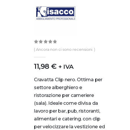
0
out of 5
( Ancora non ci sono recensioni. )
11,98
€
+ IVA
Cravatta Clip nero. Ottima per
settore alberghiero e
ristorazione per cameriere
(sala). Ideale come divisa da
lavoro per bar, pub, ristoranti,
alimentari e catering. con clip
per velocizzare la vestizione ed