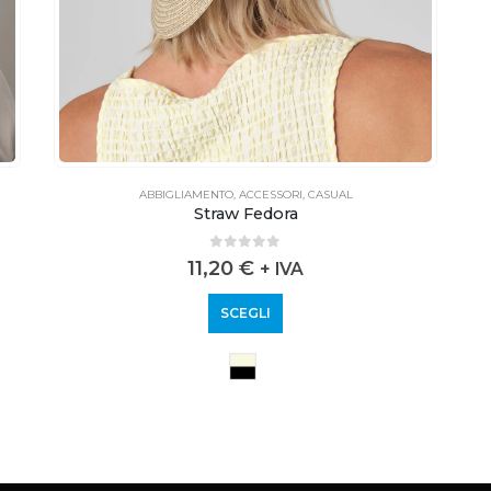
ABBIGLIAMENTO
,
ACCESSORI
,
CASUAL
Straw Fedora
0
out of 5
11,20
€
+ IVA
SCEGLI