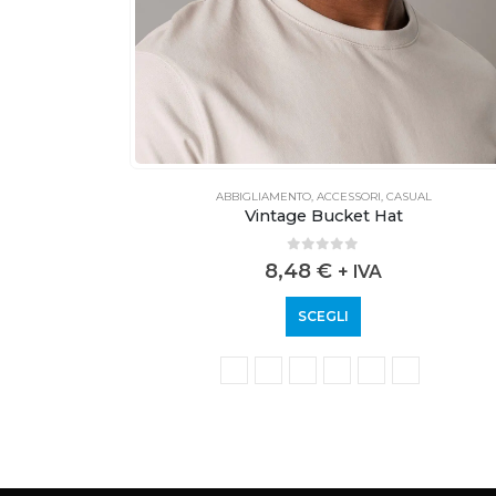
ESSIONALE
ABBIGLIAMENTO
,
ACCESSORI
,
CASUAL
Vintage Bucket Hat
0
out of 5
8,48
€
+ IVA
SCEGLI