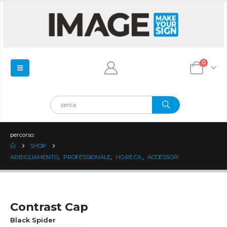
0
percorso:
SHOP
ABBIGLIAMENTO
,
PROFESSIONALE
,
HO.RE.CA.
,
ACCESSORI
Contrast Cap
Black Spider