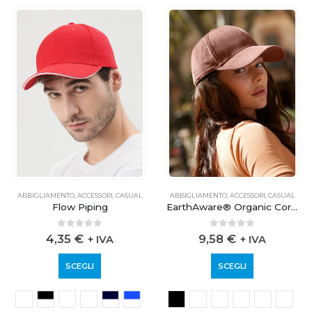
ABBIGLIAMENTO
,
ACCESSORI
,
CASUAL
ABBIGLIAMENTO
,
ACCESSORI
,
CASUAL
Flow Piping
EarthAware® Organic Cord Baseball Cap
0
out of 5
0
out of 5
4,35
€
9,58
€
+ IVA
+ IVA
SCEGLI
SCEGLI