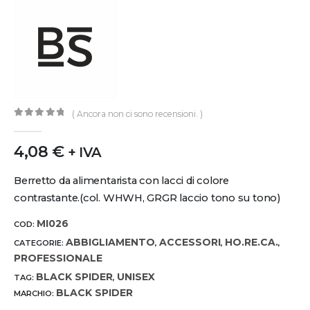
( Ancora non ci sono recensioni. )
0
out of 5
4,08
€
+ IVA
Berretto da alimentarista con lacci di colore
contrastante.(col. WHWH, GRGR laccio tono su tono)
MI026
COD:
ABBIGLIAMENTO
ACCESSORI
HO.RE.CA.
CATEGORIE:
,
,
,
PROFESSIONALE
BLACK SPIDER
UNISEX
TAG:
,
BLACK SPIDER
MARCHIO: