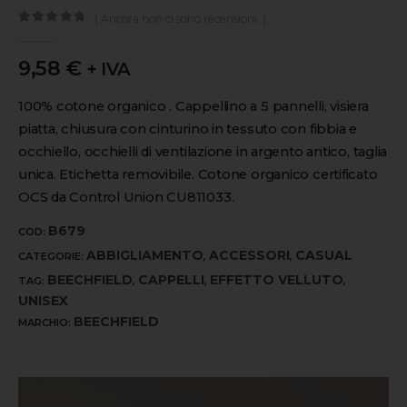
( Ancora non ci sono recensioni. )
0
out of 5
9,58
€
+ IVA
100% cotone organico . Cappellino a 5 pannelli, visiera
piatta, chiusura con cinturino in tessuto con fibbia e
occhiello, occhielli di ventilazione in argento antico, taglia
unica. Etichetta removibile. Cotone organico certificato
OCS da Control Union CU811033.
B679
COD:
ABBIGLIAMENTO
ACCESSORI
CASUAL
CATEGORIE:
,
,
BEECHFIELD
CAPPELLI
EFFETTO VELLUTO
TAG:
,
,
,
UNISEX
BEECHFIELD
MARCHIO: