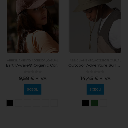
ABBIGLIAMENTO
,
ACCESSORI
,
CASUAL
ABBIGLIAMENTO
,
ACCESSORI
,
CASUAL
EarthAware® Organic Cord Baseball Cap
Outdoor Adventure Sun Hat
0
out of 5
0
out of 5
9,58
€
14,45
€
+ IVA
+ IVA
SCEGLI
SCEGLI