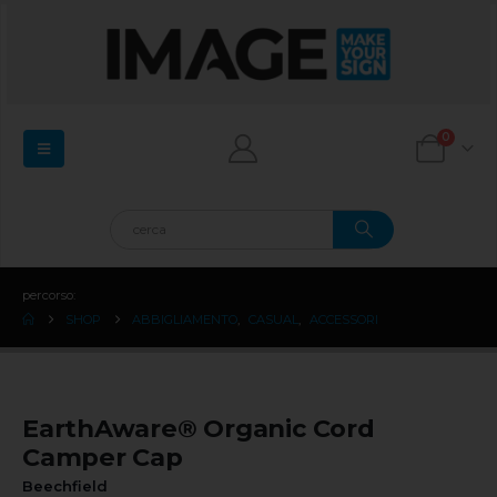
0
percorso:
SHOP
ABBIGLIAMENTO
,
CASUAL
,
ACCESSORI
EarthAware® Organic Cord
Camper Cap
Beechfield