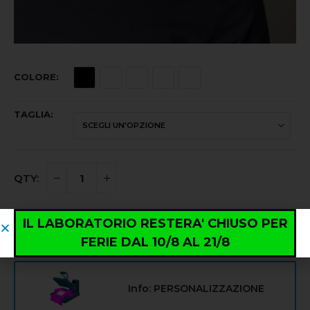
COLORE
TAGLIA
IL LABORATORIO RESTERA' CHIUSO PER
AGGIUNGI AL CARRELLO
FERIE DAL 10/8 AL 21/8
Info: PERSONALIZZAZIONE