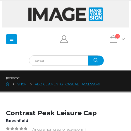
0
percorso:
SHOP
ABBIGLIAMENTO
,
CASUAL
,
ACCESSORI
Contrast Peak Leisure Cap
Beechfield
( Ancora non ci sono recensioni. )