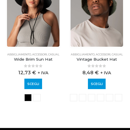
ABBIGLIAMENTO
,
ACCESSORI
,
CASUAL
ABBIGLIAMENTO
,
ACCESSORI
,
CASUAL
Wide Brim Sun Hat
Vintage Bucket Hat
0
out of 5
0
out of 5
12,73
€
8,48
€
+ IVA
+ IVA
SCEGLI
SCEGLI