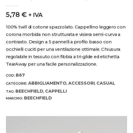
0
out of 5
5,78
€
+ IVA
100% twill di cotone spazzolato. Cappellino leggero con
corona morbida non strutturata e visiera semi-curva a
contrasto. Design a 5 pannelli a profilo basso con
occhielli cuciti per una ventilazione ottimale. Chiusura
regolabile in tessuto con fibbia a tri-glide ed etichetta
TearAway per una facile personalizzazione.
B67
COD:
ABBIGLIAMENTO
ACCESSORI
CASUAL
CATEGORIE:
,
,
BEECHFIELD
CAPPELLI
TAG:
,
BEECHFIELD
MARCHIO: