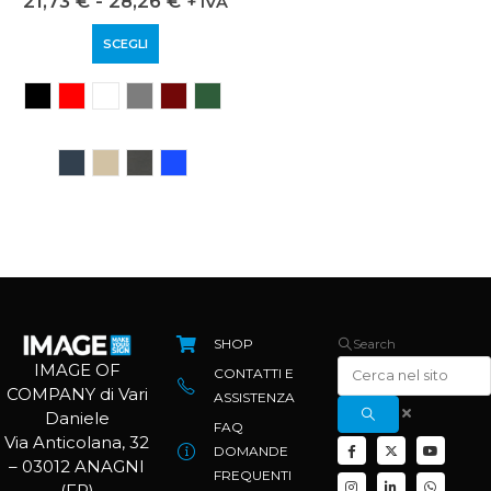
21,73
€
-
28,26
€
35,89
€
-
43,54
€
+ IVA
+
IVA
SCEGLI
SCEGLI
SHOP
Search
IMAGE OF
CONTATTI E
COMPANY di Vari
ASSISTENZA
Daniele
FAQ
Via Anticolana, 32
DOMANDE
– 03012 ANAGNI
FREQUENTI
(FR)