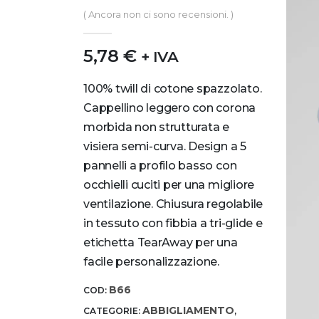
0
out of 5
( Ancora non ci sono recensioni. )
5,78
€
+ IVA
100% twill di cotone spazzolato.
Cappellino leggero con corona
morbida non strutturata e
visiera semi-curva. Design a 5
pannelli a profilo basso con
occhielli cuciti per una migliore
ventilazione. Chiusura regolabile
in tessuto con fibbia a tri-glide e
etichetta TearAway per una
facile personalizzazione.
B66
COD:
ABBIGLIAMENTO
CATEGORIE:
,