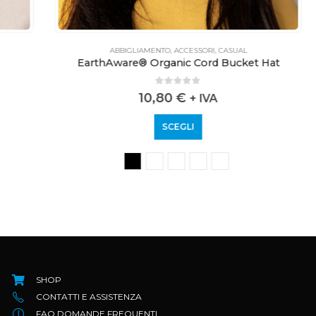
ABBIGLIAMENTO
,
ACCESSORI
,
CASUAL
EarthAware® Organic Cord Bucket Hat
0
out of 5
10,80
€
+ IVA
SCEGLI
SHOP
CONTATTI E ASSISTENZA
FAQ DOMANDE FREQUENTI