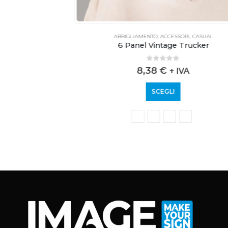
AL
ABBIGLIAMENTO
,
ACCESSORI
,
CASUAL
tage Cap
6 Panel Vintage Trucker
0
out of 5
8,38
€
+ IVA
SCEGLI