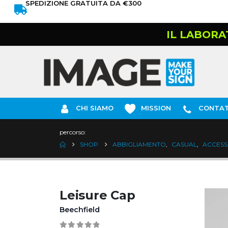
SPEDIZIONE GRATUITA DA €300
IL LABORA
CHI SIAMO
MISSION
CONTAT
percorso:
SHOP
ABBIGLIAMENTO
,
CASUAL
,
ACCESS
Leisure Cap
Beechfield