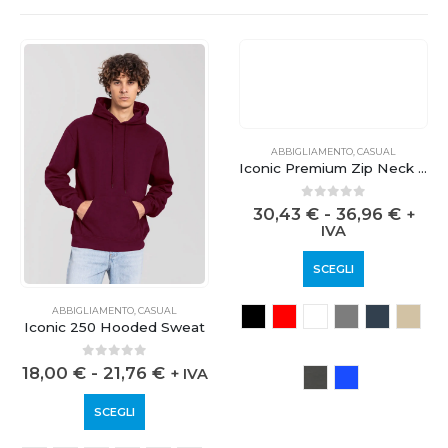
ABBIGLIAMENTO
,
CASUAL
Iconic Premium Zip Neck Sweat
0
out of 5
30,43
€
-
36,96
€
+
IVA
SCEGLI
ABBIGLIAMENTO
,
CASUAL
Iconic 250 Hooded Sweat
0
out of 5
18,00
€
-
21,76
€
+ IVA
SCEGLI