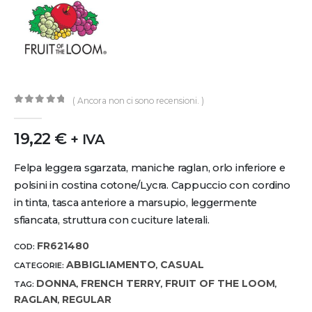
( Ancora non ci sono recensioni. )
0
out of 5
19,22
€
+ IVA
Felpa leggera sgarzata, maniche raglan, orlo inferiore e
polsini in costina cotone/Lycra. Cappuccio con cordino
in tinta, tasca anteriore a marsupio, leggermente
sfiancata, struttura con cuciture laterali.
FR621480
COD:
ABBIGLIAMENTO
CASUAL
CATEGORIE:
,
DONNA
FRENCH TERRY
FRUIT OF THE LOOM
TAG:
,
,
,
RAGLAN
REGULAR
,