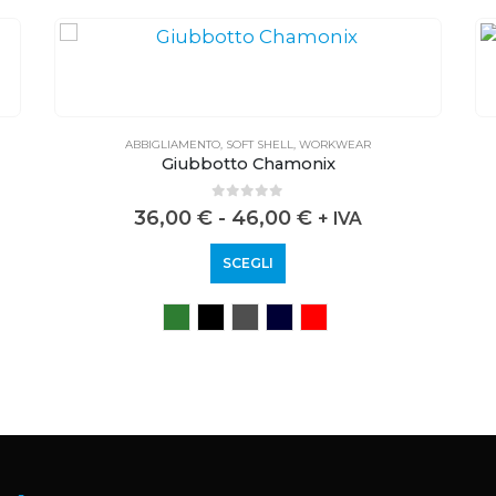
ABBIGLIAMENTO
,
SOFT SHELL
,
WORKWEAR
Giubbotto Chamonix
0
out of 5
36,00
€
-
46,00
€
+ IVA
SCEGLI