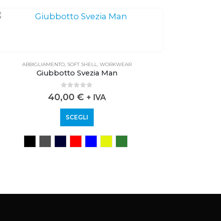
ABBIGLIAMENTO
,
SOFT SHELL
,
WORKWEAR
ABB
Giubbotto Svezia Man
0
out of 5
40,00
€
+ IVA
SCEGLI