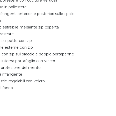
 poliestere con cuciture verticali
ra in poliestere
rangenti anteriori e posteriori sulle spalle
i
 estraibile mediante zip coperta
nastrate
 sul petto con zip
he esterne con zip
 con zip sul braccio e doppio portapenne
 interna portafoglio con velcro
a protezione del mento
 rifrangente
astici regolabili con velcro
al fondo