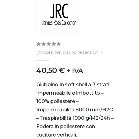
0
out of 5
( Ancora non ci sono recensioni. )
40,50
€
+ IVA
Giubbino in soft shell a 3 strati
impermeabile e imbottito –
100% poliestere –
Impermeabilità 8000 mm/H2O
– Traspirabilità 1000 g/M2/24h –
Fodera in poliestere con
cuciture verticali…