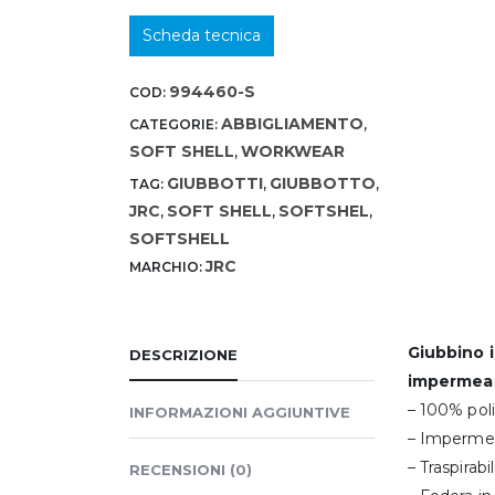
Scheda tecnica
994460-S
COD:
ABBIGLIAMENTO
CATEGORIE:
,
SOFT SHELL
WORKWEAR
,
GIUBBOTTI
GIUBBOTTO
TAG:
,
,
JRC
SOFT SHELL
SOFTSHEL
,
,
,
SOFTSHELL
JRC
MARCHIO:
Giubbino in
DESCRIZIONE
impermeab
– 100% pol
INFORMAZIONI AGGIUNTIVE
– Imperme
– Traspirab
RECENSIONI (0)