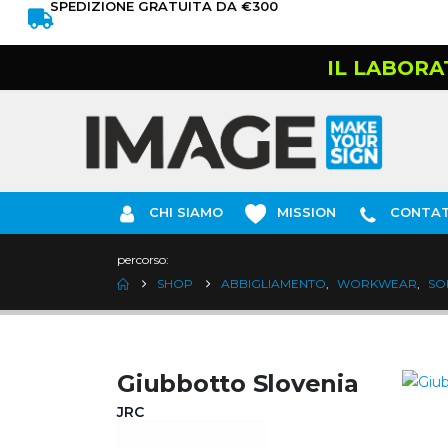
SPEDIZIONE GRATUITA DA €300
IL LABORA
CHI SIAMO
MISSION
CONTAT
percorso:
SHOP
ABBIGLIAMENTO
,
WORKWEAR
,
SO
Giubbotto Slovenia
JRC