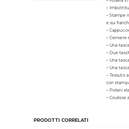
– Fodera in
– Imbottitu
– Stampe rif
e sui fianch
– Cappuccio
– Cerniere 
– Una tasca
– Due tasc
– Una tasca
– Una tasca
– Tessuto 
con stampa
– Polsini el
– Coulisse 
PRODOTTI CORRELATI