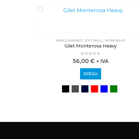
EAR
ABBIGLIAMENTO
,
SOFT SHELL
,
WORKWEAR
Gilet Monterosa Heavy
0
out of 5
56,00
€
+ IVA
SCEGLI