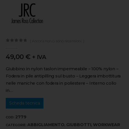
( Ancora non ci sono recensioni. )
0
out of 5
49,00
€
+ IVA
Giubbino in nylon taslon impermeabile – 100% nylon –
Fodera in pile antipilling sul busto – Leggera imbottitura
nelle maniche con fodera in poliestere – Interno collo
in…
Scheda tecnica
2779
COD:
ABBIGLIAMENTO
GIUBBOTTI
WORKWEAR
CATEGORIE:
,
,