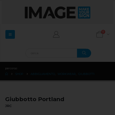
0
percorso:
SHOP
ABBIGLIAMENTO
,
WORKWEAR
,
GIUBBOTTI
Giubbotto Portland
JRC