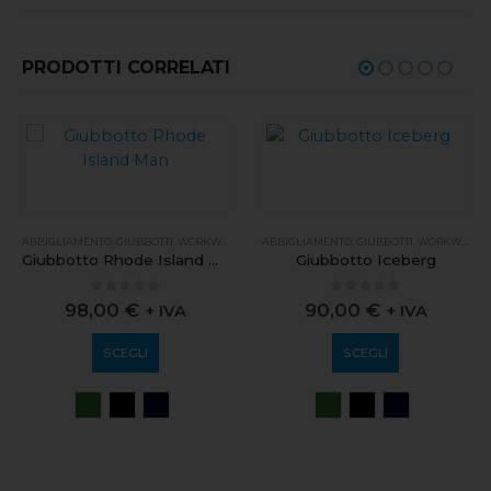
PRODOTTI CORRELATI
ABBIGLIAMENTO
,
GIUBBOTTI
,
WORKWEAR
ABBIGLIAMENTO
,
GIUBBOTTI
,
WORKWEAR
Giubbotto Rhode Island Man
Giubbotto Iceberg
0
out of 5
0
out of 5
98,00
€
90,00
€
+ IVA
+ IVA
SCEGLI
SCEGLI