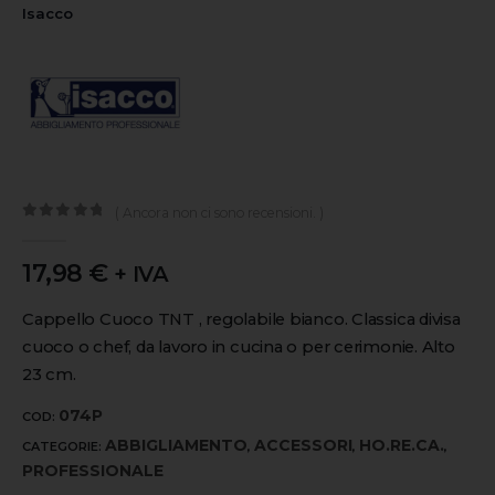
Isacco
( Ancora non ci sono recensioni. )
0
out of 5
17,98
€
+ IVA
Cappello Cuoco TNT , regolabile bianco. Classica divisa
cuoco o chef, da lavoro in cucina o per cerimonie. Alto
23 cm.
074P
COD:
ABBIGLIAMENTO
ACCESSORI
HO.RE.CA.
CATEGORIE:
,
,
,
PROFESSIONALE