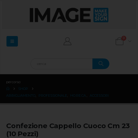
0
percorso:
SHOP
ABBIGLIAMENTO
,
PROFESSIONALE
,
HO.RE.CA.
,
ACCESSORI
Confezione Cappello Cuoco Cm 23
(10 Pezzi)