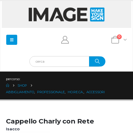
0
percorso:
SHOP
ABBIGLIAMENTO
,
PROFESSIONALE
,
HO.RE.CA.
,
ACCESSORI
Cappello Charly con Rete
Isacco