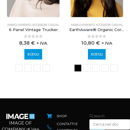
ABBIGLIAMENTO
,
ACCESSORI
,
CASUAL
ABBIGLIAMENTO
,
ACCESSORI
,
CASUAL
6 Panel Vintage Trucker
EarthAware® Organic Cord Bucket Hat
0
out of 5
0
out of 5
8,38
€
10,80
€
+ IVA
+ IVA
SCEGLI
SCEGLI
SHOP
Search
IMAGE OF
CONTATTI E
COMPANY di Vari