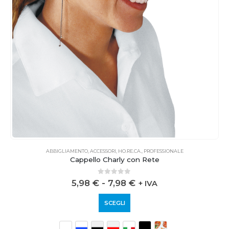
ABBIGLIAMENTO
,
ACCESSORI
,
HO.RE.CA.
,
PROFESSIONALE
Cappello Charly con Rete
0
out of 5
5,98
€
-
7,98
€
+ IVA
SCEGLI