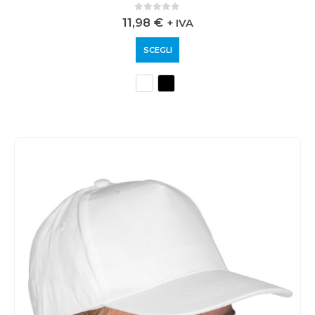
0
out of 5
11,98
€
+ IVA
SCEGLI