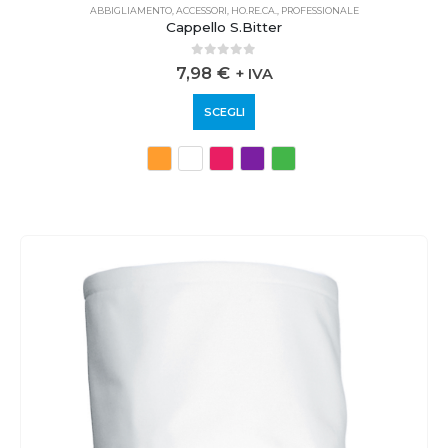
ABBIGLIAMENTO
,
ACCESSORI
,
HO.RE.CA.
,
PROFESSIONALE
Cappello S.Bitter
0
out of 5
7,98
€
+ IVA
SCEGLI