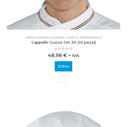
ABBIGLIAMENTO
,
ACCESSORI
,
HO.RE.CA.
,
PROFESSIONALE
Cappello Cuoco Cm 30 (10 pezzi)
0
out of 5
48,98
€
+ IVA
SCEGLI