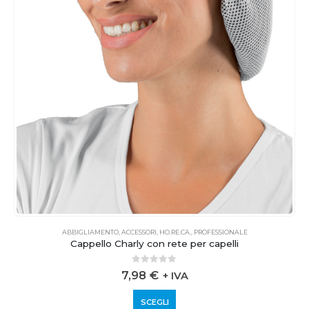
ABBIGLIAMENTO
,
ACCESSORI
,
HO.RE.CA.
,
PROFESSIONALE
Cappello Charly con rete per capelli
0
out of 5
7,98
€
+ IVA
SCEGLI