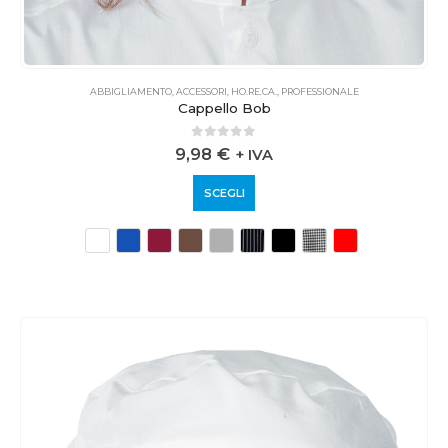
ABBIGLIAMENTO
,
ACCESSORI
,
HO.RE.CA.
,
PROFESSIONALE
Cappello Bob
0
out of 5
9,98
€
+ IVA
SCEGLI