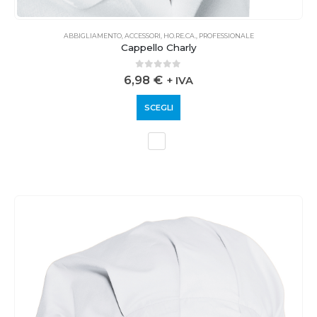
ABBIGLIAMENTO
,
ACCESSORI
,
HO.RE.CA.
,
PROFESSIONALE
Cappello Charly
0
out of 5
6,98
€
+ IVA
SCEGLI