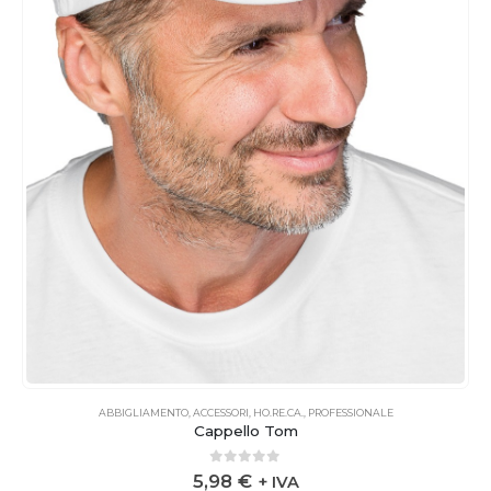
ABBIGLIAMENTO
,
ACCESSORI
,
HO.RE.CA.
,
PROFESSIONALE
Cappello Tom
0
out of 5
5,98
€
+ IVA