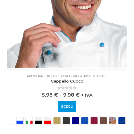
ABBIGLIAMENTO
,
ACCESSORI
,
HO.RE.CA.
,
PROFESSIONALE
Cappello Cuoco
0
out of 5
5,98
€
-
9,98
€
+ IVA
SCEGLI