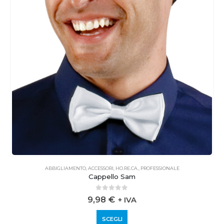
ABBIGLIAMENTO
,
ACCESSORI
,
HO.RE.CA.
,
PROFESSIONALE
Cappello Sam
0
out of 5
9,98
€
+ IVA
SCEGLI