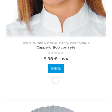
ABBIGLIAMENTO
,
ACCESSORI
,
HO.RE.CA.
,
PROFESSIONALE
Cappello Bob con rete
0
out of 5
9,98
€
+ IVA
SCEGLI