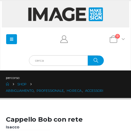
0
percorso:
SHOP
ABBIGLIAMENTO
,
PROFESSIONALE
,
HO.RE.CA.
,
ACCESSORI
Cappello Bob con rete
Isacco