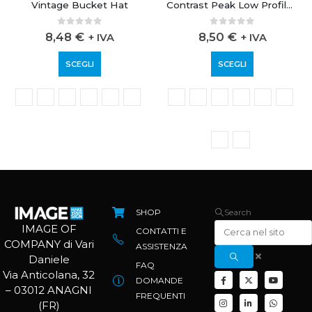
Vintage Bucket Hat
Contrast Peak Low Profile Vintage Cap
0
out of 5
0
out of 5
8,48
€
8,50
€
+ IVA
+ IVA
SCEGLI
SCEGLI
SHOP
Search
IMAGE OF
CONTATTI E
COMPANY di Vari
ASSISTENZA
Daniele
FAQ
Via Anticolana, 32
DOMANDE
– 03012 ANAGNI
FREQUENTI
(FR)