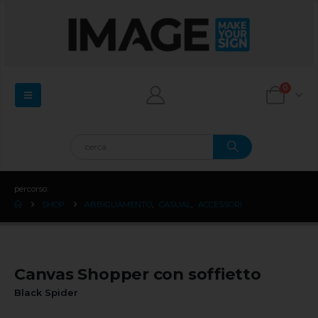
0
percorso:
SHOP
ABBIGLIAMENTO
,
CASUAL
,
ACCESSORI
Canvas Shopper con soffietto
Black Spider