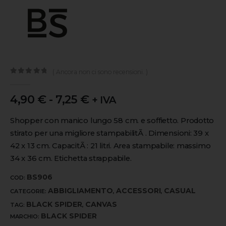
( Ancora non ci sono recensioni. )
0
out of 5
4,90
€
-
7,25
€
+ IVA
Shopper con manico lungo 58 cm. e soffietto. Prodotto
stirato per una migliore stampabilitÃ . Dimensioni: 39 x
42 x 13 cm. CapacitÃ : 21 litri. Area stampabile: massimo
34 x 36 cm. Etichetta strappabile.
BS906
COD:
ABBIGLIAMENTO
ACCESSORI
CASUAL
CATEGORIE:
,
,
BLACK SPIDER
CANVAS
TAG:
,
BLACK SPIDER
MARCHIO: