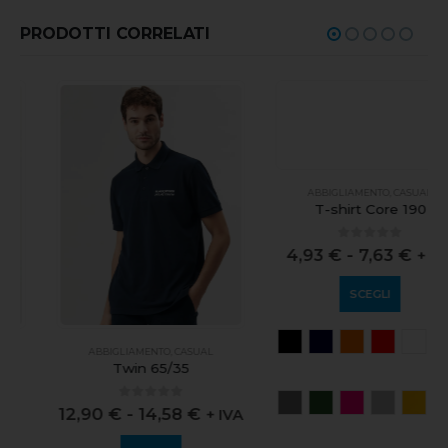
PRODOTTI CORRELATI
ABBIGLIAMENTO
,
CASUAL
ABBIGLIAMENTO
,
CASUAL
Twin 65/35
T-shirt Core 190
0
out of 5
0
out of 5
12,90
€
-
14,58
€
4,93
€
-
7,63
€
+ IVA
+ IVA