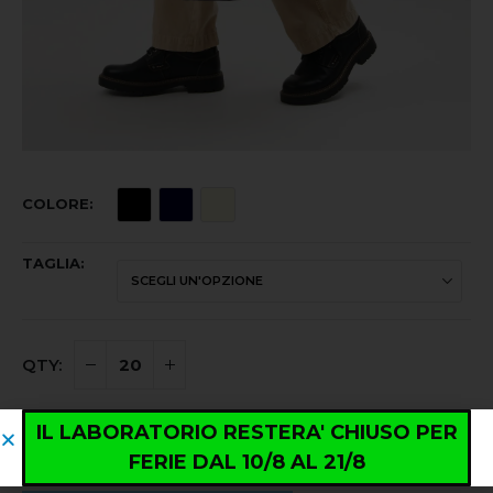
COLORE
TAGLIA
IL LABORATORIO RESTERA' CHIUSO PER
Quantità minima ordinabile: 20 pezzi. Prodotto
FERIE DAL 10/8 AL 21/8
acquistabile in multipli di 20.