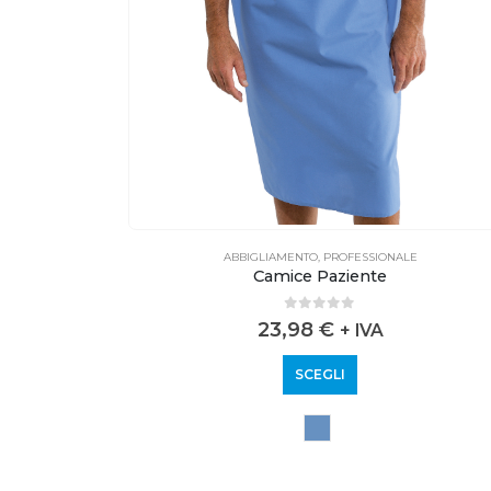
E
ABBIGLIAMENTO
,
PROFESSIONALE
Camice Paziente
0
out of 5
23,98
€
+ IVA
SCEGLI