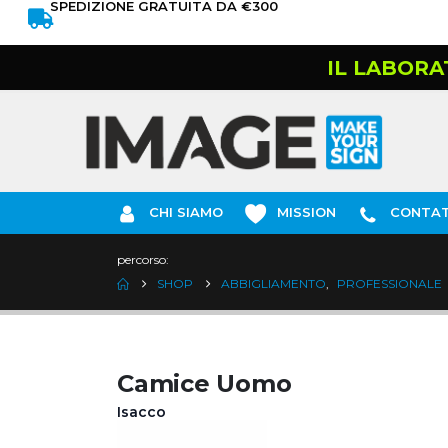
SPEDIZIONE GRATUITA DA €300
IL LABORA
CHI SIAMO
MISSION
CONTAT
percorso:
SHOP
ABBIGLIAMENTO
,
PROFESSIONALE
Camice Uomo
Isacco