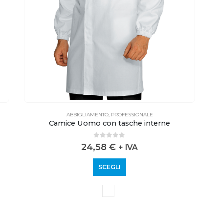
ABBIGLIAMENTO
,
PROFESSIONALE
Camice Uomo con tasche interne
0
out of 5
24,58
€
+ IVA
SCEGLI