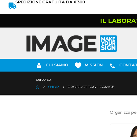
SPEDIZIONE GRATUITA DA €300
IL LABORA
CHI SIAMO
MISSION
CONTAT
percorso:
SHOP
PRODUCT TAG -
CAMICE
Organizza per