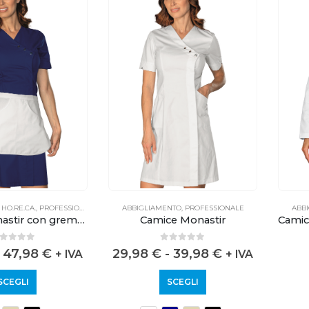
,
HO.RE.CA.
,
PROFESSIONALE
ABBIGLIAMENTO
,
PROFESSIONALE
ABB
Camice Monastir con grembiulino
Camice Monastir
out of 5
0
out of 5
47,98
€
29,98
€
-
39,98
€
+ IVA
+ IVA
SCEGLI
SCEGLI