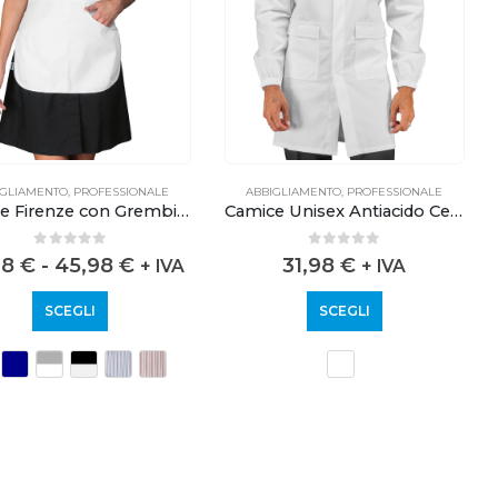
IGLIAMENTO
,
PROFESSIONALE
ABBIGLIAMENTO
,
PROFESSIONALE
Camice Firenze con Grembiulino
Camice Unisex Antiacido Certificato CE
0
out of 5
0
out of 5
98
€
-
45,98
€
31,98
€
+ IVA
+ IVA
SCEGLI
SCEGLI