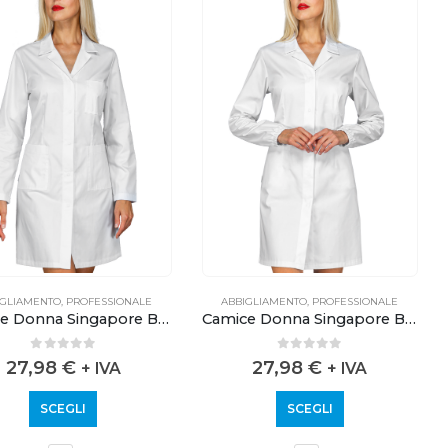
IGLIAMENTO
,
PROFESSIONALE
ABBIGLIAMENTO
,
PROFESSIONALE
Camice Donna Singapore Bianco Senza elastico ai polsi
Camice Donna Singapore Bianco
0
out of 5
0
out of 5
27,98
€
27,98
€
+ IVA
+ IVA
SCEGLI
SCEGLI