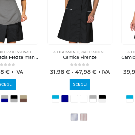
NTO
,
PROFESSIONALE
ABBIGLIAMENTO
,
PROFESSIONALE
ABB
Camice Venezia Mezza manica con Grembiulino
Camice Firenze
out of 5
0
out of 5
98
€
31,98
€
-
47,98
€
39,
+ IVA
+ IVA
SCEGLI
SCEGLI