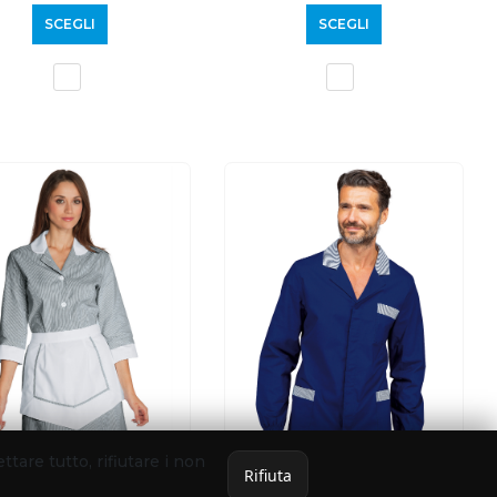
SCEGLI
SCEGLI
ettare tutto, rifiutare i non
Rifiuta