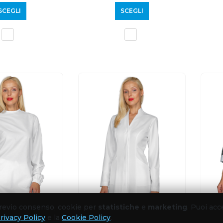
SCEGLI
SCEGLI
 previo consenso, cookie per
statistiche
e
marketing
. Puoi acc
rivacy Policy
e la
Cookie Policy
.