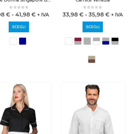
0
out of 5
0
out of 5
98
€
-
41,98
€
33,98
€
-
35,98
€
+ IVA
+ IVA
SCEGLI
SCEGLI