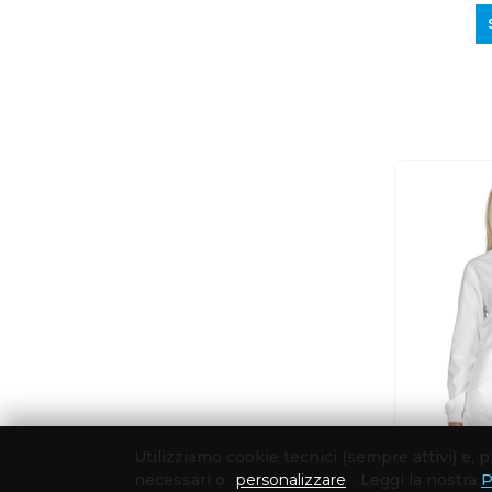
Utilizziamo cookie tecnici (sempre attivi) e,
necessari o
personalizzare
. Leggi la nostra
P