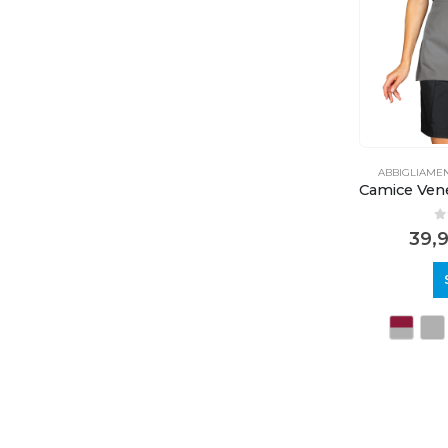
ABBIGLIAME
0
39,