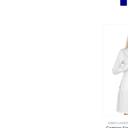
ABBIGLIAME
Camice Si