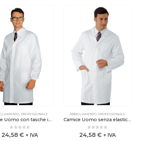
IGLIAMENTO
,
PROFESSIONALE
ABBIGLIAMENTO
,
PROFESSIONALE
Camice Uomo con tasche interne
Camice Uomo senza elastico polsi
0
out of 5
0
out of 5
24,58
€
24,58
€
+ IVA
+ IVA