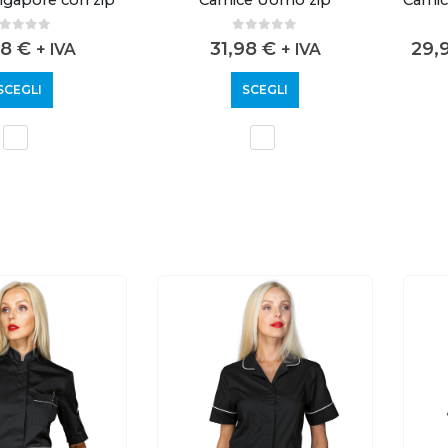
out of 5
0
out of 5
98
€
31,98
€
29,
+ IVA
+ IVA
SCEGLI
SCEGLI