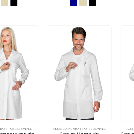
NTO
,
PROFESSIONALE
ABBIGLIAMENTO
,
PROFESSIONALE
ABB
ngapore con zip
Camice Uomo zip