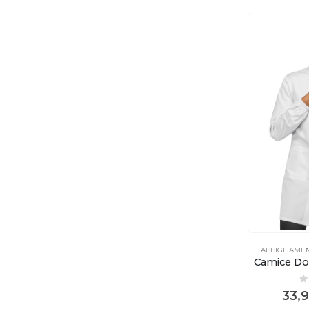
ABBIGLIAME
Camice Dov
0
33,