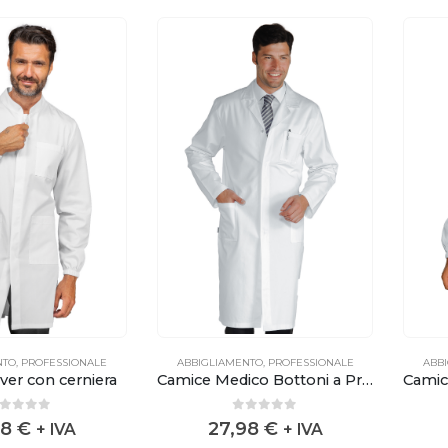
NTO
,
PROFESSIONALE
ABBIGLIAMENTO
,
PROFESSIONALE
ABB
er con cerniera
Camice Medico Bottoni a Pressione
out of 5
0
out of 5
98
€
27,98
€
+ IVA
+ IVA