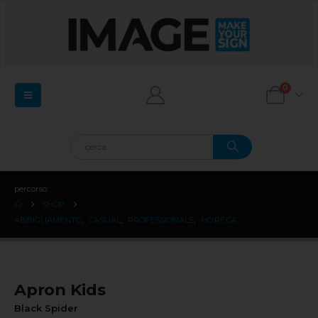
0
percorso:
SHOP
ABBIGLIAMENTO
,
CASUAL
,
PROFESSIONALE
,
HO.RE.CA.
Apron Kids
Black Spider