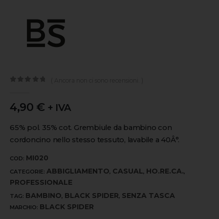
( Ancora non ci sono recensioni. )
0
out of 5
4,90
€
+ IVA
65% pol. 35% cot. Grembiule da bambino con
cordoncino nello stesso tessuto, lavabile a 40Â°.
MI020
COD:
ABBIGLIAMENTO
CASUAL
HO.RE.CA.
CATEGORIE:
,
,
,
PROFESSIONALE
BAMBINO
BLACK SPIDER
SENZA TASCA
TAG:
,
,
BLACK SPIDER
MARCHIO: