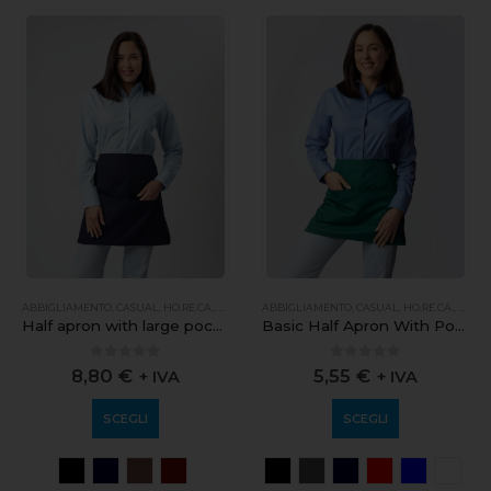
FESSIONALE
ABBIGLIAMENTO
,
CASUAL
,
HO.RE.CA.
,
PROFESSIONALE
ABBIGLIAMENTO
,
CASUAL
,
HO.RE.CA.
,
PROFE
Half apron with large pocket
Basic Half Apron With Pocket
0
out of 5
0
out of 5
8,80
€
5,55
€
+ IVA
+ IVA
SCEGLI
SCEGLI