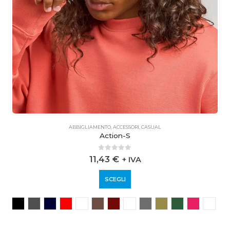
ABBIGLIAMENTO
,
ACCESSORI
,
CASUAL
Action-S
0
out of 5
11,43
€
+ IVA
SCEGLI