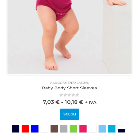
ABBIGLIAMENTO
,
CASUAL
Baby Body Short Sleeves
0
out of 5
7,03
€
-
10,18
€
+ IVA
SCEGLI