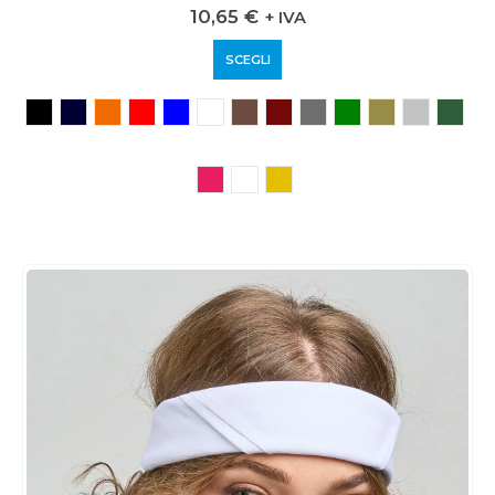
0
out of 5
10,65
€
+ IVA
SCEGLI