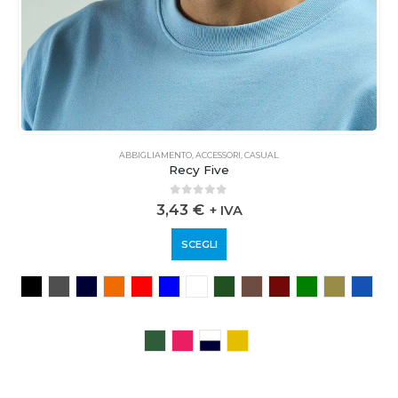
ABBIGLIAMENTO
,
ACCESSORI
,
CASUAL
Recy Five
0
out of 5
3,43
€
+ IVA
SCEGLI