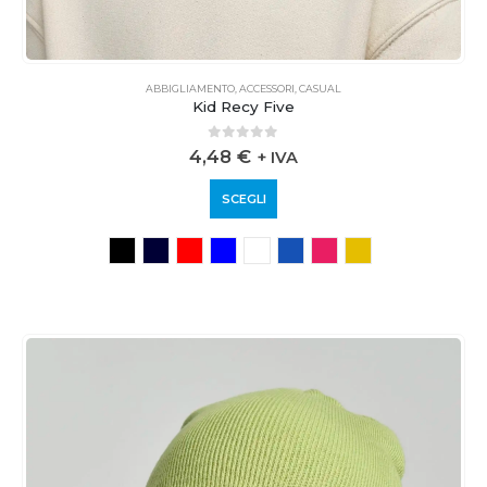
ABBIGLIAMENTO
,
ACCESSORI
,
CASUAL
Kid Recy Five
0
out of 5
4,48
€
+ IVA
SCEGLI