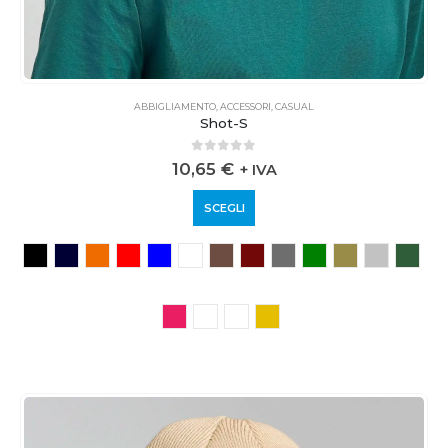
ABBIGLIAMENTO
,
ACCESSORI
,
CASUAL
Shot-S
0
out of 5
10,65
€
+ IVA
SCEGLI