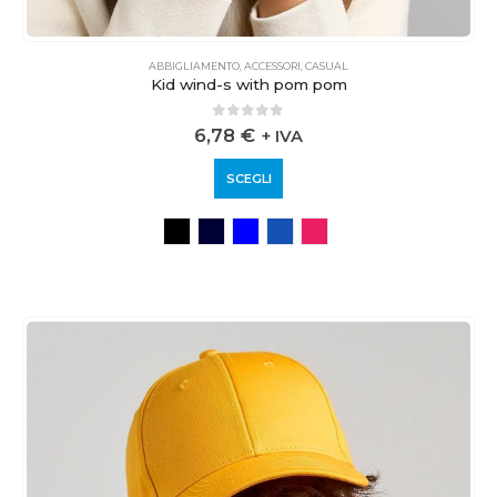
ABBIGLIAMENTO
,
ACCESSORI
,
CASUAL
Kid wind-s with pom pom
0
out of 5
6,78
€
+ IVA
SCEGLI