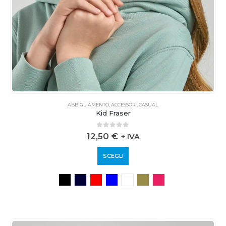
ABBIGLIAMENTO
,
ACCESSORI
,
CASUAL
Kid Fraser
0
out of 5
12,50
€
+ IVA
SCEGLI