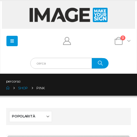
0
percorso:
SHOP
PINK