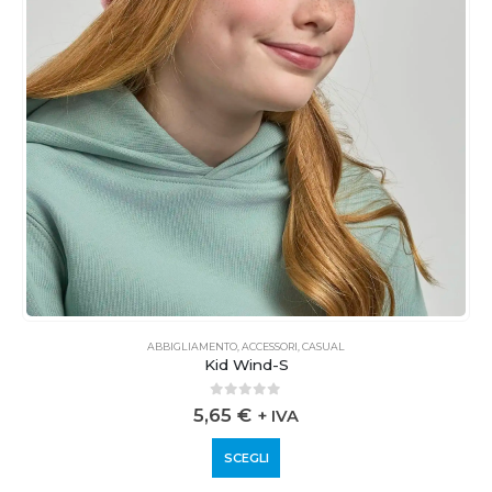
ABBIGLIAMENTO
,
ACCESSORI
,
CASUAL
Kid Wind-S
0
out of 5
5,65
€
+ IVA
SCEGLI