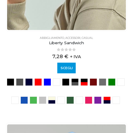
ABBIGLIAMENTO
,
ACCESSORI
,
CASUAL
Liberty Sandwich
0
out of 5
7,28
€
+ IVA
SCEGLI