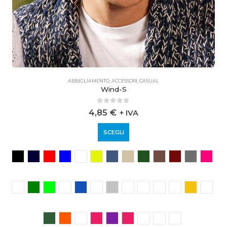
ABBIGLIAMENTO
,
ACCESSORI
,
CASUAL
Wind-S
0
out of 5
4,85
€
+ IVA
SCEGLI