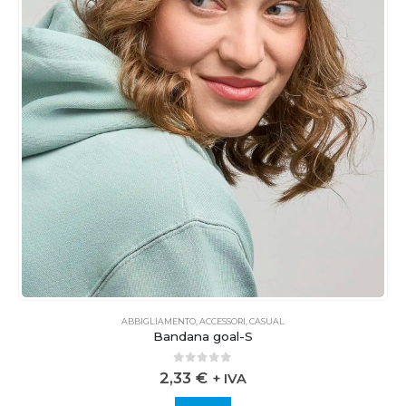
ABBIGLIAMENTO
,
ACCESSORI
,
CASUAL
Bandana goal-S
0
out of 5
2,33
€
+ IVA