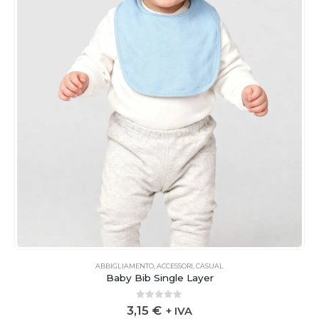
ABBIGLIAMENTO
,
ACCESSORI
,
CASUAL
Baby Bib Single Layer
0
out of 5
3,15
€
+ IVA