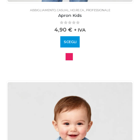
ABBIGLIAMENTO
,
CASUAL
,
HO.RE.CA.
,
PROFESSIONALE
Apron Kids
0
out of 5
4,90
€
+ IVA
SCEGLI