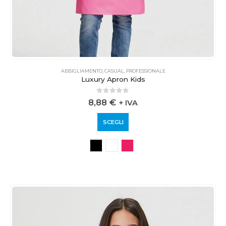
ABBIGLIAMENTO
,
CASUAL
,
PROFESSIONALE
Luxury Apron Kids
0
out of 5
8,88
€
+ IVA
SCEGLI