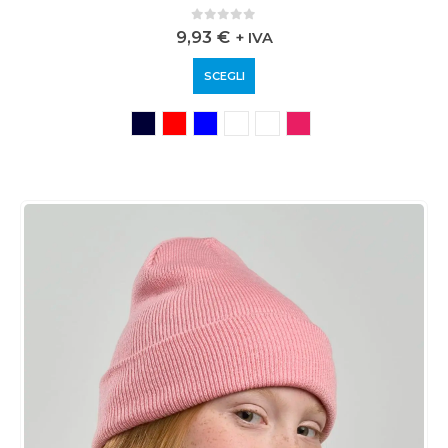
0
out of 5
9,93
€
+ IVA
SCEGLI