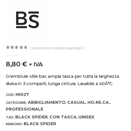
( Ancora non ci sono recensioni. )
0
out of 5
8,80
€
+ IVA
Grembiule stile bar, ampia tasca per tutta la larghezza
divisa in 3 comparti, lunga cintura. Lavabile a 40Â°C.
MI027
COD:
ABBIGLIAMENTO
CASUAL
HO.RE.CA.
CATEGORIE:
,
,
,
PROFESSIONALE
BLACK SPIDER
CON TASCA
UNISEX
TAG:
,
,
BLACK SPIDER
MARCHIO: