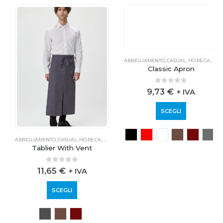
FESSIONALE
ABBIGLIAMENTO
,
CASUAL
,
HO.RE.CA.
,
PROFESSIONALE
ABBIGLIAMENTO
,
CASUAL
,
HO.RE.CA.
,
PROFE
Tablier With Vent
Classic Apron
0
out of 5
0
out of 5
11,65
€
9,73
€
+ IVA
+ IVA
SCEGLI
SCEGLI