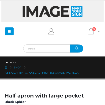
0
percorso:
SHOP
ABBIGLIAMENTO
,
CASUAL
,
PROFESSIONALE
,
HO.RE.CA.
Half apron with large pocket
Black Spider