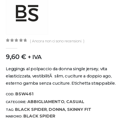
( Ancora non ci sono recensioni. )
0
out of 5
9,60
€
+ IVA
Leggings al polpaccio da donna single jersey, vita
elasticizzata, vestibilitÃ slim, cuciture a doppio ago,
esterno gamba senza cuciture. Etichetta strappabile.
BSW461
COD:
ABBIGLIAMENTO
CASUAL
CATEGORIE:
,
BLACK SPIDER
DONNA
SKINNY FIT
TAG:
,
,
BLACK SPIDER
MARCHIO: