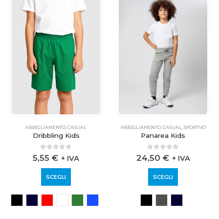
ABBIGLIAMENTO
,
CASUAL
ABBIGLIAMENTO
,
CASUAL
,
SPORTIVO
Dribbling Kids
Panarea Kids
0
out of 5
0
out of 5
5,55
€
24,50
€
+ IVA
+ IVA
SCEGLI
SCEGLI