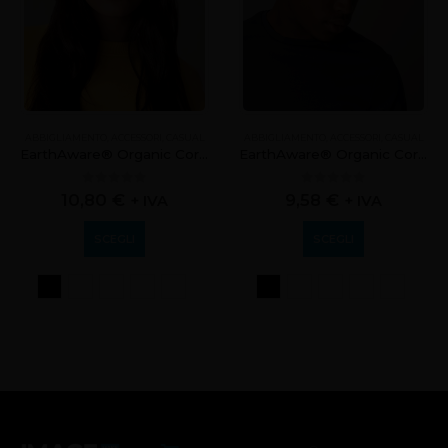
ABBIGLIAMENTO
,
ACCESSORI
,
CASUAL
ABBIGLIAMENTO
,
ACCESSORI
,
CASUAL
EarthAware® Organic Cord Bucket Hat
EarthAware® Organic Cord Camper Cap
0
out of 5
0
out of 5
10,80
€
9,58
€
+ IVA
+ IVA
SCEGLI
SCEGLI