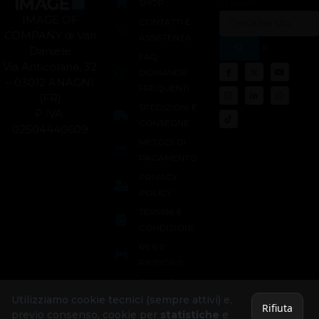
SHOP
Search
IMAGE OF
CONTATTI E
COMPANY di Vari
ASSISTENZA
Daniele
FAQ
Via Anticolana, 32
DOMANDE
– 03012 ANAGNI
FREQUENTI
(FR)
SPEDIZIONI E
P.IVA:
CONSEGNE
02504440609
METODI DI
PAGAMENTO
PRIVACY
POLICY
TERMINI E
CONDIZIONI
RESI E
RIMBORSI
COOKIE
POLICY
Utilizziamo cookie tecnici (sempre attivi) e,
Rifiuta
previo consenso, cookie per
statistiche
e