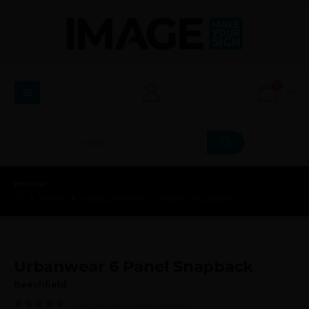
0
percorso:
SHOP
ABBIGLIAMENTO
,
CASUAL
,
ACCESSORI
Urbanwear 6 Panel Snapback
Beechfield
( Ancora non ci sono recensioni. )