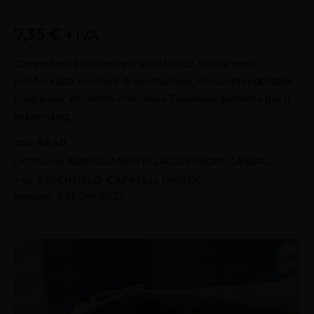
0
out of 5
7,35
€
+ IVA
Cappellino a sei pannelli strutturato, visiera semi-
arrotondata, occhielli di ventilazione, chiusura regolabile
snapback, etichetta rimovibile TearAway perfetta per il
rebranding.
B648
COD:
ABBIGLIAMENTO
ACCESSORI
CASUAL
CATEGORIE:
,
,
BEECHFIELD
CAPPELLI
UNISEX
TAG:
,
,
BEECHFIELD
MARCHIO: