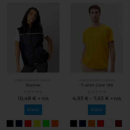
ABBIGLIAMENTO
,
CASUAL
ABBIGLIAMENTO
,
CASUAL
Runner
T-shirt Core 190
0
out of 5
0
out of 5
10,48
€
4,93
€
-
7,63
€
+ IVA
+ IVA
SCEGLI
SCEGLI