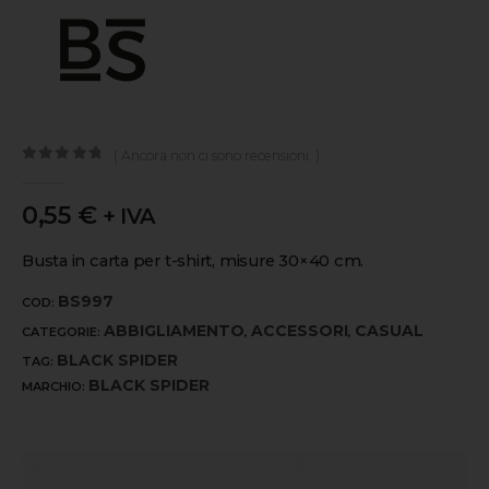
( Ancora non ci sono recensioni. )
0
out of 5
0,55
€
+ IVA
Busta in carta per t-shirt, misure 30×40 cm.
BS997
COD:
ABBIGLIAMENTO
ACCESSORI
CASUAL
CATEGORIE:
,
,
BLACK SPIDER
TAG:
BLACK SPIDER
MARCHIO: