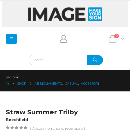
0
percorso:
SHOP
ABBIGLIAMENTO
,
CASUAL
,
ACCESSORI
Straw Summer Trilby
Beechfield
( Ancora non ci sono recensioni. )