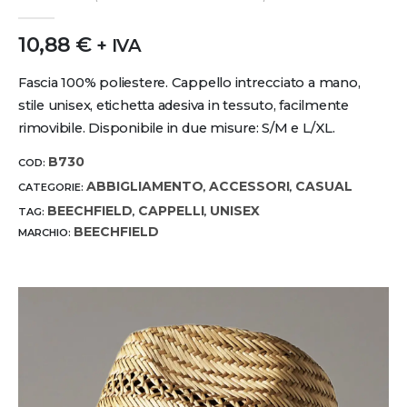
0
out of 5
10,88
€
+ IVA
Fascia 100% poliestere. Cappello intrecciato a mano,
stile unisex, etichetta adesiva in tessuto, facilmente
rimovibile. Disponibile in due misure: S/M e L/XL.
B730
COD:
ABBIGLIAMENTO
ACCESSORI
CASUAL
CATEGORIE:
,
,
BEECHFIELD
CAPPELLI
UNISEX
TAG:
,
,
BEECHFIELD
MARCHIO: