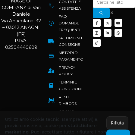
IMAGE OF
CONTATTI E
COMPANY di Vari
ASSISTENZA
Daniele
FAQ
Via Anticolana, 32
DOMANDE
– 03012 ANAGNI
FREQUENTI
(FR)
SPEDIZIONI E
P.IVA:
CONSEGNE
02504440609
METODI DI
PAGAMENTO
PRIVACY
POLICY
TERMINI E
CONDIZIONI
RESI E
RIMBORSI
COOKIE
POLICY
Utilizziamo cookie tecnici (sempre attivi) e,
Rifiuta
previo consenso, cookie per
statistiche
e
marketing
. Puoi accettare tutto, rifiutare i non