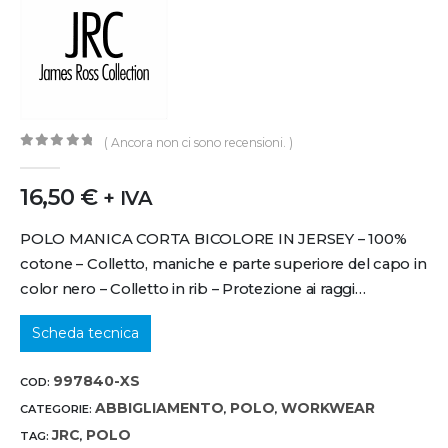
( Ancora non ci sono recensioni. )
0
out of 5
16,50
€
+ IVA
POLO MANICA CORTA BICOLORE IN JERSEY – 100%
cotone – Colletto, maniche e parte superiore del capo in
color nero – Colletto in rib – Protezione ai raggi…
Scheda tecnica
997840-XS
COD:
ABBIGLIAMENTO
POLO
WORKWEAR
CATEGORIE:
,
,
JRC
POLO
TAG:
,