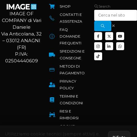
SHOP
Search
IMAGE OF
CONTATTI E
COMPANY di Vari
ASSISTENZA
Daniele
FAQ
Via Anticolana, 32
DOMANDE
– 03012 ANAGNI
FREQUENTI
(FR)
SPEDIZIONI E
P.IVA:
CONSEGNE
02504440609
METODI DI
PAGAMENTO
PRIVACY
POLICY
TERMINI E
CONDIZIONI
RESI E
RIMBORSI
COOKIE
POLICY
Utilizziamo cookie tecnici (sempre attivi) e,