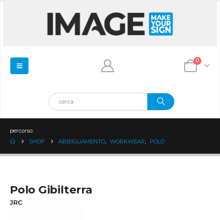
0
percorso:
SHOP
ABBIGLIAMENTO
,
WORKWEAR
,
POLO
Polo Gibilterra
JRC