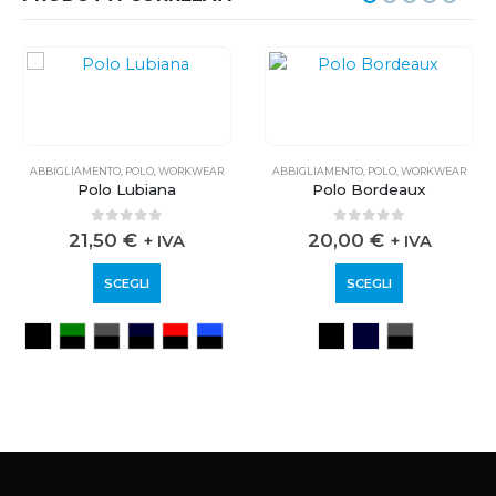
ABBIGLIAMENTO
,
POLO
,
WORKWEAR
ABBIGLIAMENTO
,
POLO
,
WORKWEAR
Polo Lubiana
Polo Bordeaux
0
out of 5
0
out of 5
21,50
€
20,00
€
+ IVA
+ IVA
SCEGLI
SCEGLI