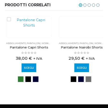
PRODOTTI CORRELATI
ABBIGLIAMENTO
,
PANTALONI
,
WORKWEAR
ABBIGLIAMENTO
,
PANTALONI
,
WORKWEAR
Pantalone Capri Shorts
Pantalone Nairobi Shorts
0
out of 5
0
out of 5
38,00
€
29,50
€
+ IVA
+ IVA
SCEGLI
SCEGLI