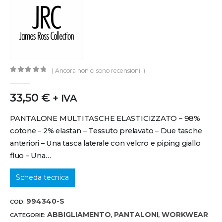
( Ancora non ci sono recensioni. )
0
out of 5
33,50
€
+ IVA
PANTALONE MULTITASCHE ELASTICIZZATO – 98%
cotone – 2% elastan – Tessuto prelavato – Due tasche
anteriori – Una tasca laterale con velcro e piping giallo
fluo – Una…
Scheda tecnica
994340-S
COD:
ABBIGLIAMENTO
PANTALONI
WORKWEAR
CATEGORIE:
,
,