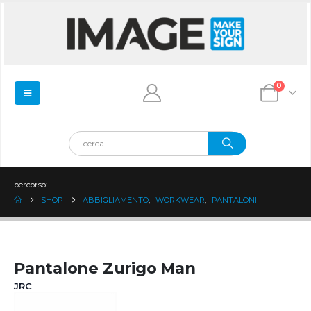
0
percorso:
SHOP
ABBIGLIAMENTO
,
WORKWEAR
,
PANTALONI
Pantalone Zurigo Man
JRC