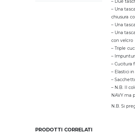
– Due tasch
– Una tasca
chiusura co
– Una tasca
– Una tasca
con velcro
– Triple cuc
– Impunture
– Cucitura 
– Elastici i
– Sacchett
– N.B. Il c
NAVY ma pi
N.B. Si pre
PRODOTTI CORRELATI