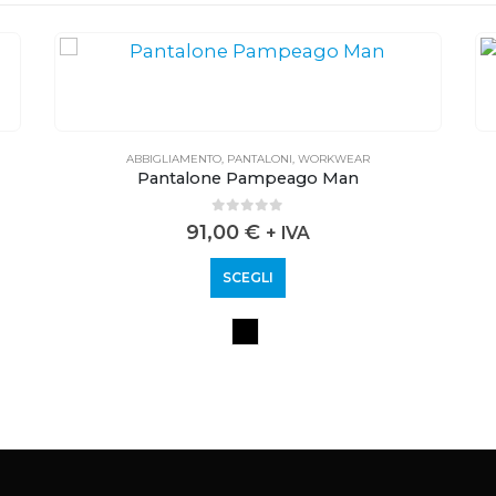
ABBIGLIAMENTO
,
PANTALONI
,
WORKWEAR
Pantalone Pampeago Man
0
out of 5
91,00
€
+ IVA
SCEGLI