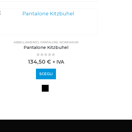
ABBIGLIAMENTO
,
PANTALONI
,
WORKWEAR
ABB
Pantalone Kitzbuhel
0
out of 5
134,50
€
+ IVA
SCEGLI