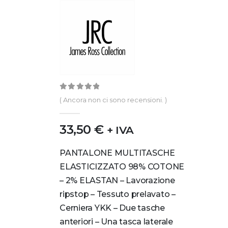
0
out of 5
( Ancora non ci sono recensioni. )
33,50
€
+ IVA
PANTALONE MULTITASCHE
ELASTICIZZATO 98% COTONE
– 2% ELASTAN – Lavorazione
ripstop – Tessuto prelavato –
Cerniera YKK – Due tasche
anteriori – Una tasca laterale