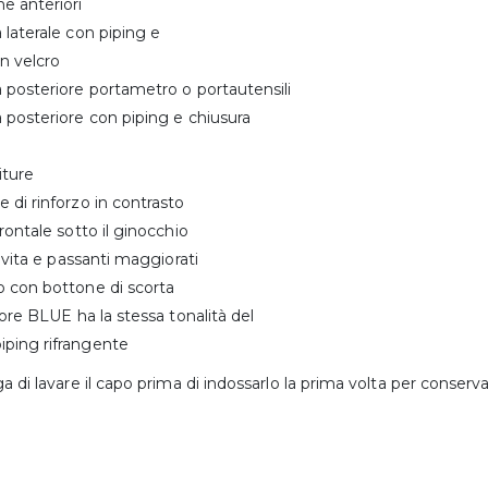
e anteriori
 laterale con piping e
n velcro
 posteriore portametro o portautensili
 posteriore con piping e chiusura
iture
 di rinforzo in contrasto
frontale sotto il ginocchio
n vita e passanti maggiorati
o con bottone di scorta
olore BLUE ha la stessa tonalità del
ping rifrangente
ga di lavare il capo prima di indossarlo la prima volta per conserv