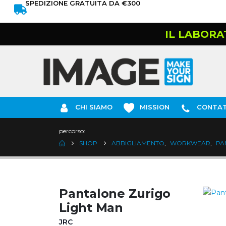
SPEDIZIONE GRATUITA DA €300
IL LABORA
CHI SIAMO
MISSION
CONTAT
percorso:
SHOP
ABBIGLIAMENTO
,
WORKWEAR
,
PA
Pantalone Zurigo
Light Man
JRC