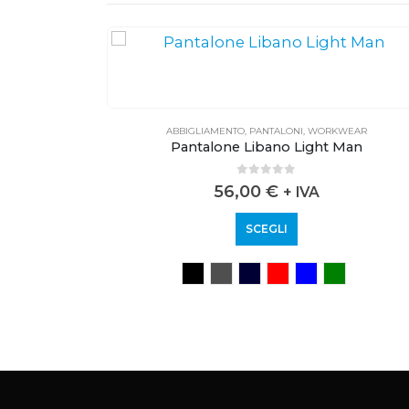
EAR
ABBIGLIAMENTO
,
PANTALONI
,
WORKWEAR
Pantalone Libano Light Man
0
out of 5
56,00
€
+ IVA
SCEGLI