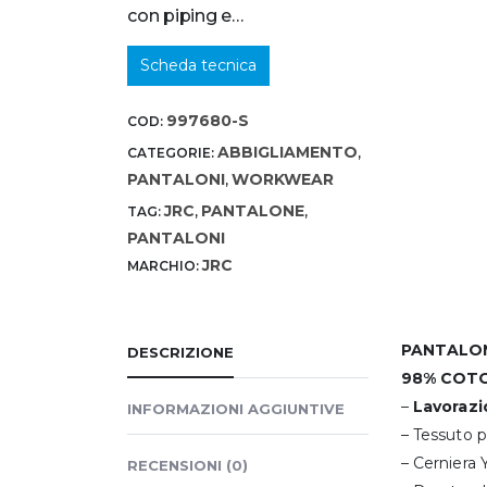
con piping e…
Scheda tecnica
997680-S
COD:
ABBIGLIAMENTO
CATEGORIE:
,
PANTALONI
WORKWEAR
,
JRC
PANTALONE
TAG:
,
,
PANTALONI
JRC
MARCHIO:
PANTALON
DESCRIZIONE
98% COTO
–
Lavorazi
INFORMAZIONI AGGIUNTIVE
– Tessuto p
– Cerniera
RECENSIONI (0)