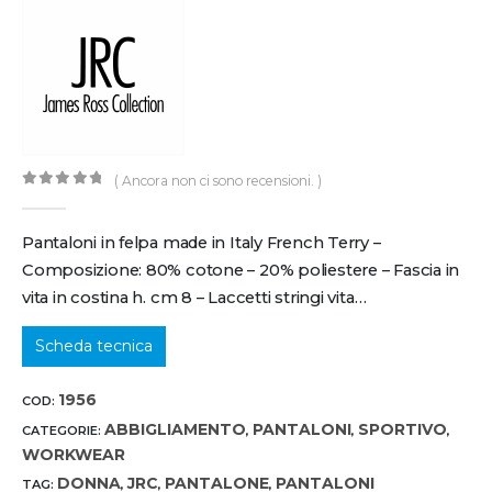
( Ancora non ci sono recensioni. )
0
out of 5
Pantaloni in felpa made in Italy French Terry –
Composizione: 80% cotone – 20% poliestere – Fascia in
vita in costina h. cm 8 – Laccetti stringi vita…
Scheda tecnica
1956
COD:
ABBIGLIAMENTO
PANTALONI
SPORTIVO
CATEGORIE:
,
,
,
WORKWEAR
DONNA
JRC
PANTALONE
PANTALONI
TAG:
,
,
,