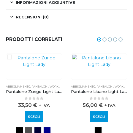
INFORMAZIONI AGGIUNTIVE
RECENSIONI (0)
PRODOTTI CORRELATI
ABBIGLIAMENTO
,
PANTALONI
,
WORKWEAR
ABBIGLIAMENTO
,
PANTALONI
,
WORKWEAR
Pantalone Zurigo Light Lady
Pantalone Libano Light Lady
0
out of 5
0
out of 5
33,50
€
56,00
€
+ IVA
+ IVA
SCEGLI
SCEGLI