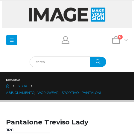
0
percorso:
SHOP
ABBIGLIAMENTO
,
WORKWEAR
,
SPORTIVO
,
PANTALONI
Pantalone Treviso Lady
JRC