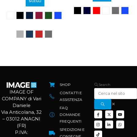
SCEGLI
SHOP
Search
IMAGE OF
CONTATTI E
COMPANY di Vari
ASSISTENZA
Daniele
FAQ
Via Anticolana, 32
DOMANDE
– 03012 ANAGNI
FREQUENTI
(FR)
SPEDIZIONI E
P.IVA:
CONSEGNE