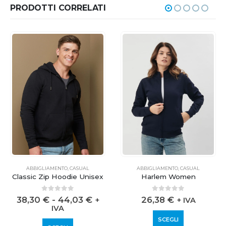
PRODOTTI CORRELATI
ABBIGLIAMENTO
,
CASUAL
ABBIGLIAMENTO
,
CASUAL
Classic Zip Hoodie Unisex
Harlem Women
0
out of 5
0
out of 5
38,30
€
-
44,03
€
26,38
€
+
+ IVA
IVA
SCEGLI