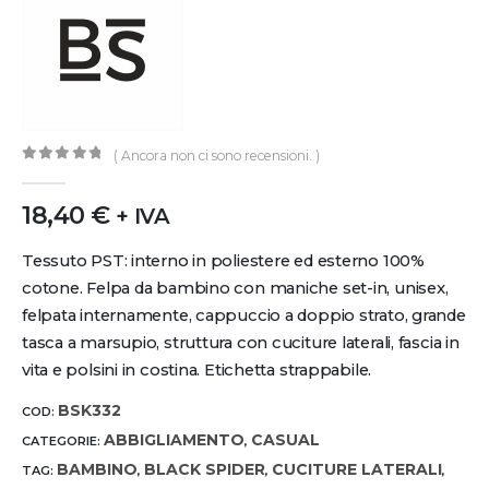
( Ancora non ci sono recensioni. )
0
out of 5
18,40
€
+ IVA
Tessuto PST: interno in poliestere ed esterno 100%
cotone. Felpa da bambino con maniche set-in, unisex,
felpata internamente, cappuccio a doppio strato, grande
tasca a marsupio, struttura con cuciture laterali, fascia in
vita e polsini in costina. Etichetta strappabile.
BSK332
COD:
ABBIGLIAMENTO
CASUAL
CATEGORIE:
,
BAMBINO
BLACK SPIDER
CUCITURE LATERALI
TAG:
,
,
,