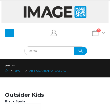
0
percorso:
SHOP
ABBIGLIAMENTO
,
CASUAL
Outsider Kids
Black Spider