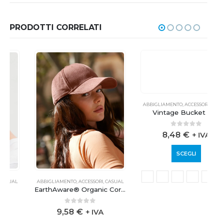
PRODOTTI CORRELATI
ABBIGLIAMENTO
,
ACCESSORI
,
CASUAL
Vintage Bucket Hat
0
out of 5
8,48
€
+ IVA
SCEGLI
ABBIGLIAMENTO
,
ACCESSORI
,
CASUAL
EarthAware® Organic Cord Baseball Cap
0
out of 5
9,58
€
+ IVA