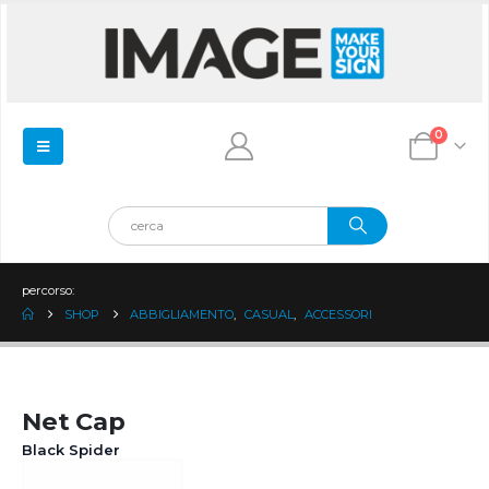
0
percorso:
SHOP
ABBIGLIAMENTO
,
CASUAL
,
ACCESSORI
Net Cap
Black Spider